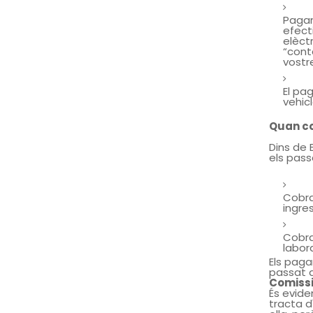
Pagam
efect
elèctr
“cont
vostr
El pa
vehicl
Quan c
Dins de 
els pass
Cobra
ingre
Cobra
labora
Els pag
passat d
Comissi
És evide
tracta d