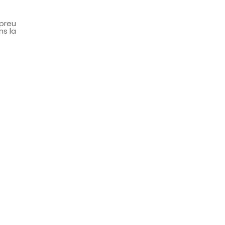
 preu
ns la