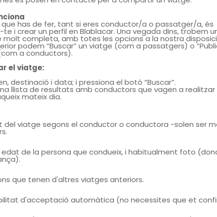
nciona
r que has de fer, tant si eres conductor/a o passatger/a, és
r-te i crear un perfil en Blablacar. Una vegada dins, trobem u
ie molt completa, amb totes les opcions a la nostra disposició
erior podem “Buscar” un viatge (com a passatgers) o “Publi
(com a conductors).
r el viatge:
en, destinació i data; i pressiona el botó “Buscar”.
 una llista de resultats amb conductors que vagen a realitzar
aqueix mateix dia.
st del viatge segons el conductor o conductora -solen ser m
rs.
 edat de la persona que condueix, i habitualment foto (do
ança).
ons que tenen d'altres viatges anteriors.
bilitat d'acceptació automàtica (no necessites que et conf