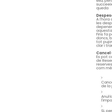
ella, pe
succeeix
queda
Despese
A l'hora
les desp
depenen 
aquesta 
Fins fa 
doncs, b
tot puja
clar i tr
Cancel·
Es pot c
de Reser
reserves
com més
Cance
de la
Anul·
l'imp
Si, p