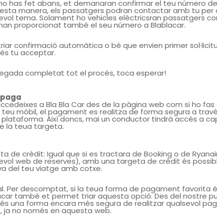
 ho has fet abans, et demanaran confirmar el teu número de
esta manera, els passatgers podran contactar amb tu per 
evol tema. Solament ho vehicles elèctricsran passatgers co
 han proporcionat també el seu número a Blablacar.
triar confirmació automàtica o bé que envien primer sol·licit
és tu acceptar.
egada completat tot el procés, toca esperar!
 paga
accedeixes a Bla Bla Car des de la pàgina web com si ho fa
l teu mòbil, el pagament es realitza de forma segura a travé
plataforma. Així doncs, mai un conductor tindrà accés a ca
 la teua targeta.
ta de crèdit: Igual que si es tractara de Booking o de Ryanai
evol web de reserves), amb una targeta de crèdit és possibl
va del teu viatge amb cotxe.
l. Per descomptat, si la teua forma de pagament favorita é
acar també et permet triar aquesta opció. Des del nostre p
, és una forma encara més segura de realitzar qualsevol p
e, ja no només en aquesta web.