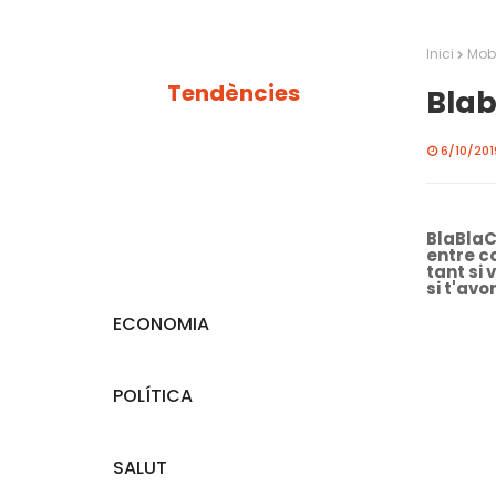
Inici
Mobi
Tendències
Blab
6/10/2019
BlaBlaC
entre c
tant si
si t'avo
ECONOMIA
POLÍTICA
SALUT