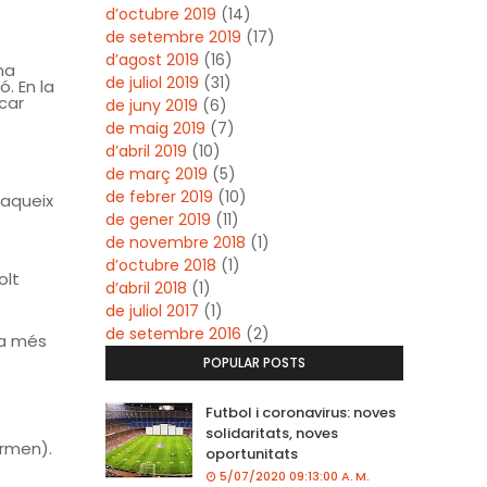
d’octubre 2019
(14)
de setembre 2019
(17)
d’agost 2019
(16)
na
de juliol 2019
(31)
. En la
car
de juny 2019
(6)
de maig 2019
(7)
d’abril 2019
(10)
de març 2019
(5)
de febrer 2019
(10)
 aqueix
de gener 2019
(11)
de novembre 2018
(1)
d’octubre 2018
(1)
olt
d’abril 2018
(1)
de juliol 2017
(1)
de setembre 2016
(2)
na més
POPULAR POSTS
Futbol i coronavirus: noves
solidaritats, noves
irmen).
oportunitats
5/07/2020 09:13:00 A. M.