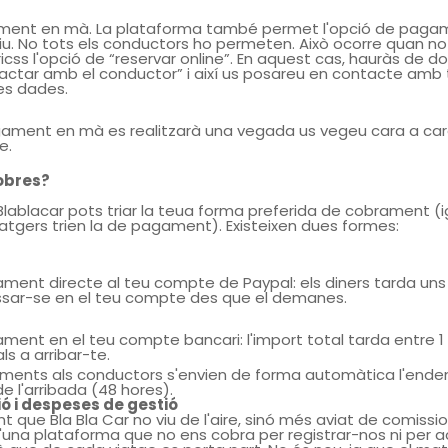
ent en mà. La plataforma també permet l'opció de paga
iu. No tots els conductors ho permeten. Això ocorre quan no
icss l'opció de “reservar online”. En aquest cas, hauràs de do
actar amb el conductor” i així us posareu en contacte amb 
es dades.
gament en mà es realitzarà una vegada us vegeu cara a car
e.
obres?
Blablacar pots triar la teua forma preferida de cobrament (
atgers trien la de pagament). Existeixen dues formes:
ment directe al teu compte de Paypal: els diners tarda uns
ssar-se en el teu compte des que el demanes.
ment en el teu compte bancari: l'import total tarda entre 1 i
ls a arribar-te.
aments als conductors s'envien de forma automàtica l'end
e l'arribada (48 hores).
ó i despeses de gestió
nt que Bla Bla Car no viu de l'aire, sinó més aviat de comissio
'una plataforma que no ens cobra per registrar-nos ni per a