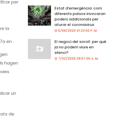
iltrar per
Estat d’emergència: com
diferents països invocaran
poders addicionals per
aturar el coronavirus
re la
5/06/2020 01:23:00 P. M.
t7a en
El negoci del soroll: per què
ja no podem viure en
silenci?
agen
7/02/2025 09:57:00 A. M.
lls hagen
nvies
licar un
utats de