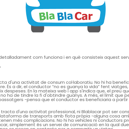
talladament com funciona i en què consisteix aquest serv
.
cta d'una activitat de consum col·laboratiu. No hi ha benefic
re. És a dir, el conductor “no es guanya la vida” fent viatges,
ix despeses. En la mateixa web i app s'indica que, el preu qu
 no ha de tindre la fi d'obtindre guanys. A més, el límit que 
passatgers -pensa que el conductor es beneficiaria a partir 
 tracta d'una activitat professional, ni Blablacar pot ser co
lataforma de transports amb flota pròpia -alguna cosa am
tenen més complicacions. No hi ha vehicles ni conductors pr
acar, simplement és un servei de comunicació en la qual du
nes es posen en contacte per a compartir un viatge.