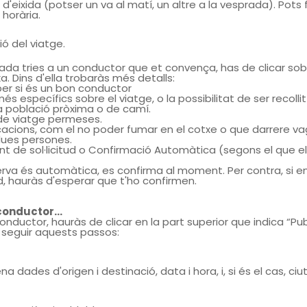
 d'eixida (potser un va al matí, un altre a la vesprada). Pots f
 horària.
ió del viatge.
da tries a un conductor que et convença, has de clicar sob
xa. Dins d'ella trobaràs més detalls:
er si és un bon conductor
més específics sobre el viatge, o la possibilitat de ser recolli
a població pròxima o de camí.
de viatge permeses.
cacions, com el no poder fumar en el cotxe o que darrere v
ues persones.
t de sol·licitud o Confirmació Automàtica (segons el que e
serva és automàtica, es confirma al moment. Per contra, si e
tud, hauràs d'esperar que t'ho confirmen.
 conductor…
conductor, hauràs de clicar en la part superior que indica “Pub
i seguir aquests passos:
a dades d'origen i destinació, data i hora, i, si és el cas, ci