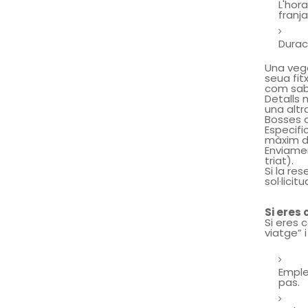
L'hora
franja
Durac
Una vega
seua fit
com sab
Detalls 
una altr
Bosses 
Especifi
màxim d
Enviamen
triat).
Si la re
sol·lici
Si eres
Si eres 
viatge” 
Emplen
pas.