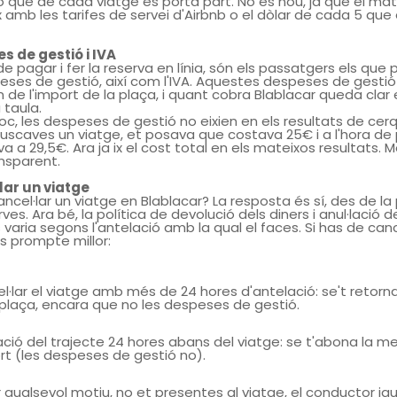
rò que de cada viatge es porta part. No és nou, ja que el mat
 amb les tarifes de servei d'Airbnb o el dòlar de cada 5 que
s de gestió i IVA
 de pagar i fer la reserva en línia, són els passatgers els que
eses de gestió, així com l'IVA. Aquestes despeses de gestió
de l'import de la plaça, i quant cobra Blablacar queda clar 
taula.
poc, les despeses de gestió no eixien en els resultats de cerq
uscaves un viatge, et posava que costava 25€ i a l'hora de 
va a 29,5€. Ara ja ix el cost total en els mateixos resultats. 
ansparent.
lar un viatge
ancel·lar un viatge en Blablacar? La resposta és sí, des de la
ves. Ara bé, la política de devolució dels diners i anul·lació d
 varia segons l'antelació amb la qual el faces. Si has de cance
 prompte millor:
l·lar el viatge amb més de 24 hores d'antelació: se't retorna
 plaça, encara que no les despeses de gestió.
lació del trajecte 24 hores abans del viatge: se t'abona la m
ort (les despeses de gestió no).
er qualsevol motiu, no et presentes al viatge, el conductor i