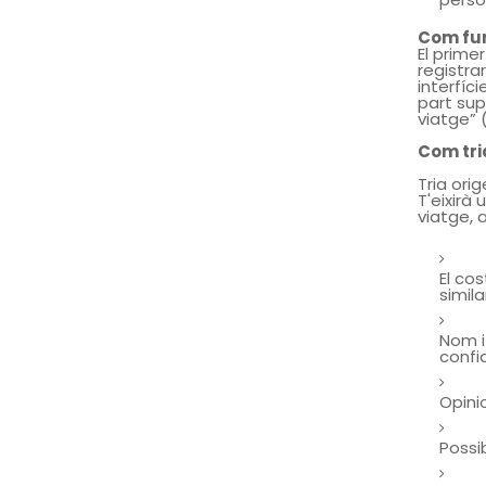
Com fu
El prime
registra
interfíc
part sup
viatge” 
Com tria
Tria orig
T'eixirà
viatge, 
El co
simila
Nom i
confi
Opini
Possi