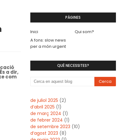
PÀGINES
m
Inici
Qui som?
A fons: slow news
per a món urgent
QUÈ NECESSITES?
icació
s a dir,
txe com
de juliol 2025
(2)
d’abril 2025
(1)
de març 2024
(1)
de febrer 2024
(1)
de setembre 2023
(10)
d’agost 2023
(8)
de maig 2023
(1)