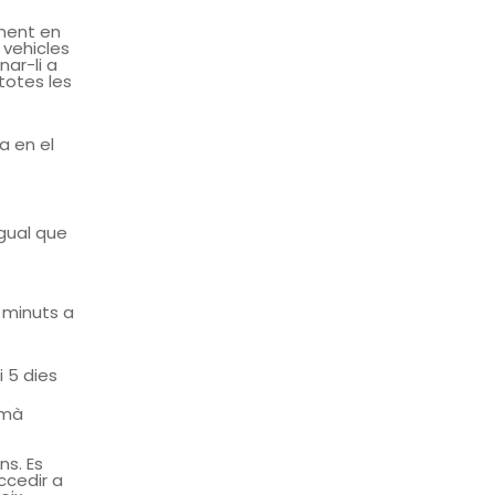
ment en
 vehicles
nar-li a
totes les
a en el
igual que
 minuts a
 5 dies
emà
ns. Es
ccedir a