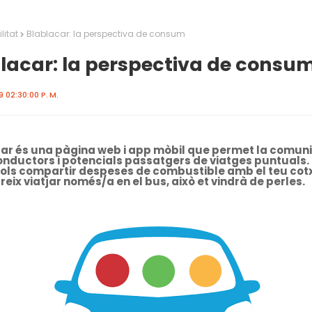
litat
Blablacar: la perspectiva de consum
lacar: la perspectiva de consu
 02:30:00 P. M.
ar és una pàgina web i app mòbil que permet la comun
onductors i potencials passatgers de viatges puntuals. É
 vols compartir despeses de combustible amb el teu co
rreix viatjar només/a en el bus, això et vindrà de perles.