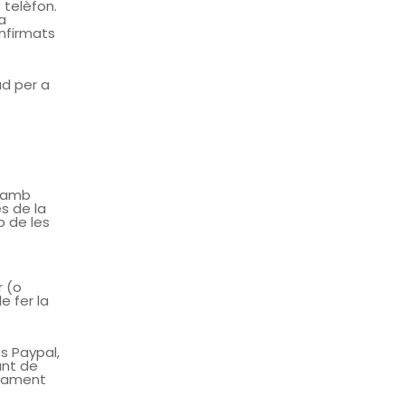
 telèfon.
a
nfirmats
ud per a
s amb
s de la
p de les
r (o
e fer la
s Paypal,
unt de
agament