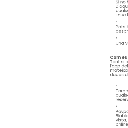
Si no
D'aqu
quals
i que
Pots 
despr
Una v
Com es
Tant si 
l'app de
mateixa 
dades de
Targe
quals
reser
Paypa
Blabl
vista
onlin