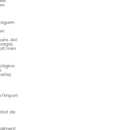
eix
 es
 paguen
en
ues. Així
pagar,
Molt més
 pàgina
e
l·lar,
 l'import
eitat de
gualment