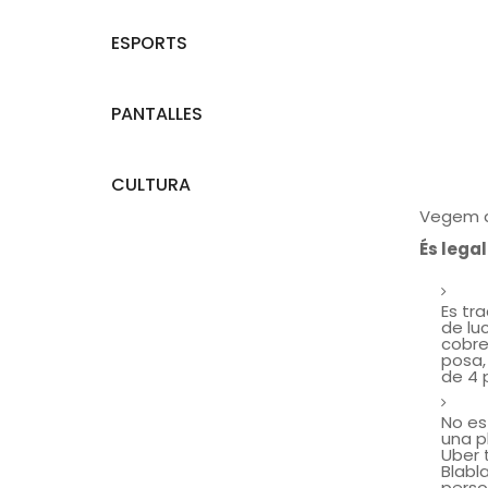
ESPORTS
PANTALLES
CULTURA
Vegem de
És legal
Es tra
de luc
cobre
posa,
de 4 
No es
una p
Uber 
Blabl
perso