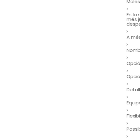
Males
En la
més j
despe
A més
Nombr
Opció
Opció
Detall
Equip
Flexib
Possi