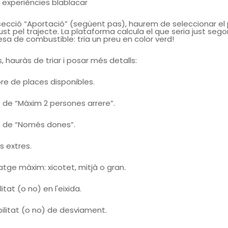
 experiències blablacar
 secció “Aportació” (següent pas), haurem de seleccionar el
ust pel trajecte. La plataforma calcula el que seria just sego
sa de combustible: tria un preu en color verd!
, hauràs de triar i posar més detalls:
e de places disponibles.
 de “Màxim 2 persones arrere”.
 de “Només dones”.
s extres.
atge màxim: xicotet, mitjà o gran.
ilitat (o no) en l'eixida.
bilitat (o no) de desviament.