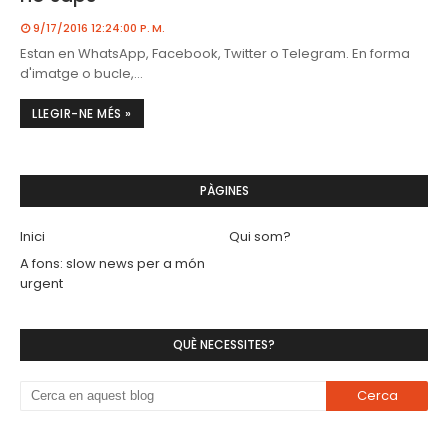
9/17/2016 12:24:00 P. M.
Estan en WhatsApp, Facebook, Twitter o Telegram. En forma
d'imatge o bucle,…
LLEGIR-NE MÉS »
PÀGINES
Inici
Qui som?
A fons: slow news per a món
urgent
QUÈ NECESSITES?