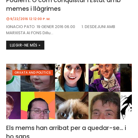
Podíem. O com conquistar l'Estat amb
memes i llàgrimes
9/22/2016 12:12:00 P. M.
IGNACIO PATO 19 GENER 2016 06.00 1. DESDEJUNI AMB
MARXISTA Al FONS Dillu…
LLEGIR-NE MÉS »
ORXATA AND POLÍTICS
Els mems han arribat per a quedar-se... i
ho saps