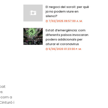
El negoci del soroll: per què
ja no podem viure en
silenci?
7/02/2025 09:57:00 A. M.
Estat d’emergència: com
diferents països invocaran
poders addicionals per
aturar el coronavirus
5/06/2020 01:23:00 P. M.
cat
es
, com a
Cinturó i