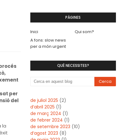
PÀGINES
s
Inici
Qui som?
A fons: slow news
per a món urgent
 procés
QUÈ NECESSITES?
xò,
ixement
sat per
nsió del
de juliol 2025
(2)
d’abril 2025
(1)
de març 2024
(1)
de febrer 2024
(1)
 la
de setembre 2023
(10)
èxit
d’agost 2023
(8)
de maig 2023
(1)