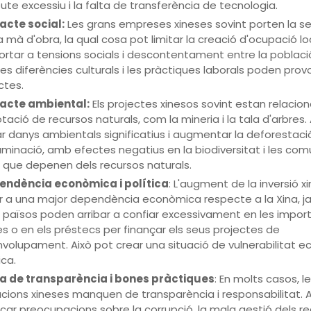
ute excessiu i la falta de transferència de tecnologia.
acte social:
Les grans empreses xineses sovint porten la s
 mà d'obra, la qual cosa pot limitar la creació d'ocupació loc
ortar a tensions socials i descontentament entre la població
les diferències culturals i les pràctiques laborals poden prov
ctes.
acte ambiental:
Els projectes xinesos sovint estan relaci
otació de recursos naturals, com la mineria i la tala d'arbres.
r danys ambientals significatius i augmentar la deforestació 
minació, amb efectes negatius en la biodiversitat i les com
s que depenen dels recursos naturals.
endència econòmica i política
: L'augment de la inversió x
r a una major dependència econòmica respecte a la Xina, j
 països poden arribar a confiar excessivament en les impor
es o en els préstecs per finançar els seus projectes de
volupament. Això pot crear una situació de vulnerabilitat 
ica.
a de transparència i bones pràctiques
: En molts casos, l
cions xineses manquen de transparència i responsabilitat. A
car preocupacions sobre la corrupció, la mala gestió dels re