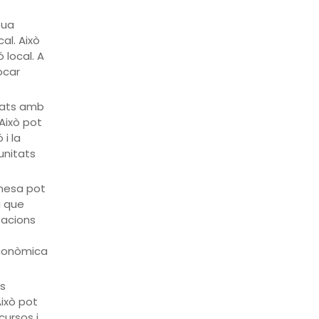
eua
al. Això
 local. A
ocar
onats amb
 Això pot
i la
unitats
inesa pot
a que
tacions
econòmica
es
ixò pot
cursos i