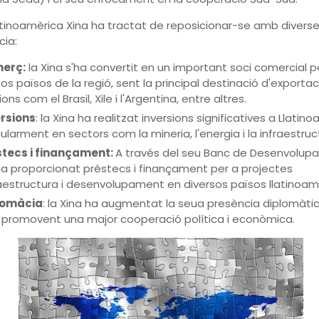
latinoamèrica Xina ha tractat de reposicionar-se amb diverses
cia:
erç:
la Xina s'ha convertit en un important soci comercial p
os països de la regió, sent la principal destinació d'exporta
ons com el Brasil, Xile i l'Argentina, entre altres.
rsions
: la Xina ha realitzat inversions significatives a Llatin
ularment en sectors com la mineria, l'energia i la infraestruc
stecs i finançament:
A través del seu Banc de Desenvolupa
ha proporcionat préstecs i finançament per a projectes
raestructura i desenvolupament en diversos països llatinoam
lomàcia
: la Xina ha augmentat la seua presència diplomàtic
, promovent una major cooperació política i econòmica.