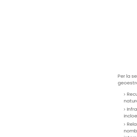
Per la s
geoestra
Recu
natura
Infr
incloe
Rela
nombr