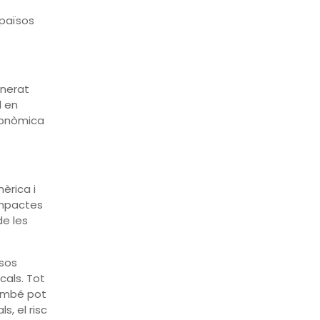
 països
enerat
l en
conòmica
èrica i
impactes
de les
rsos
cals. Tot
també pot
, el risc