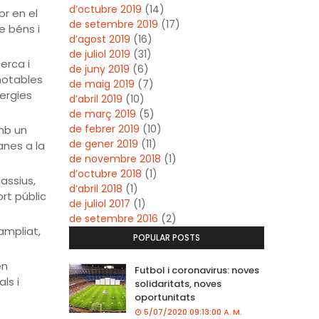
d’octubre 2019
(14)
or en el
de setembre 2019
(17)
e béns i
d’agost 2019
(16)
de juliol 2019
(31)
erca i
de juny 2019
(6)
notables
de maig 2019
(7)
nergies
d’abril 2019
(10)
de març 2019
(5)
de febrer 2019
(10)
mb un
de gener 2019
(11)
nes a la
de novembre 2018
(1)
d’octubre 2018
(1)
assius,
d’abril 2018
(1)
rt públic
de juliol 2017
(1)
de setembre 2016
(2)
ampliat,
POPULAR POSTS
en
Futbol i coronavirus: noves
ls i
solidaritats, noves
oportunitats
5/07/2020 09:13:00 A. M.