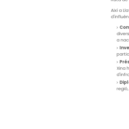
Així a L
d'influèn
Com
divers
a naci
Inve
partic
Pré
Xina 
d'inf
Dip
regió