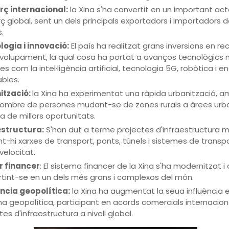
ç internacional:
la Xina s'ha convertit en un important act
 global, sent un dels principals exportadors i importadors d
.
ogia i innovació:
El país ha realitzat grans inversions en rec
olupament, la qual cosa ha portat a avanços tecnològics 
es com la intel·ligència artificial, tecnologia 5G, robòtica i e
bles.
ització:
la Xina ha experimentat una ràpida urbanització, a
ombre de persones mudant-se de zones rurals a àrees urba
a de millors oportunitats.
estructura:
S'han dut a terme projectes d'infraestructura m
nt-hi xarxes de transport, ponts, túnels i sistemes de transpo
velocitat.
r financer
: El sistema financer de la Xina s'ha modernitzat i 
tint-se en un dels més grans i complexos del món.
ncia geopolítica:
la Xina ha augmentat la seua influència 
na geopolítica, participant en acords comercials internaciona
tes d'infraestructura a nivell global.