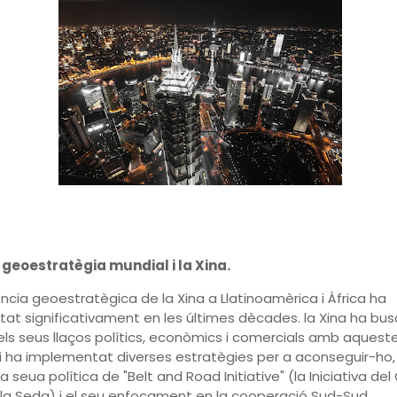
 geoestratègia mundial i la Xina.
ència geoestratègica de la Xina a Llatinoamèrica i Àfrica ha
t significativament en les últimes dècades. la Xina ha bus
 els seus llaços polítics, econòmics i comercials amb aquest
 i ha implementat diverses estratègies per a aconseguir-ho
a seua política de "Belt and Road Initiative" (la Iniciativa del 
la Seda) i el seu enfocament en la cooperació Sud-Sud.