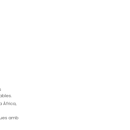
s
ables.
a Àfrica,
iques amb