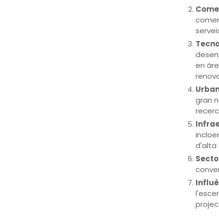
Comer
comerç
serveis
Tecnol
desenv
en àre
renova
Urban
gran n
recerc
Infra
incloe
d'alta 
Secto
conver
Influè
l'esce
projec