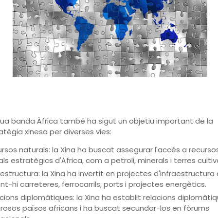
eua banda Àfrica també ha sigut un objetiu important de la
tègia xinesa per diverses vies:
rsos naturals: la Xina ha buscat assegurar l'accés a recurso
ls estratègics d'Àfrica, com a petroli, minerals i terres cultiv
aestructura: la Xina ha invertit en projectes d'infraestructura 
nt-hi carreteres, ferrocarrils, ports i projectes energètics.
cions diplomàtiques: la Xina ha establit relacions diplomàt
osos països africans i ha buscat secundar-los en fòrums