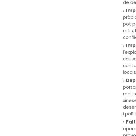
de de
Imp
pròpia
pot p
més, 
confli
Imp
l'expl
causa
conta
local
Dep
porta
molts
xines
desen
i polít
Falt
opera
provo