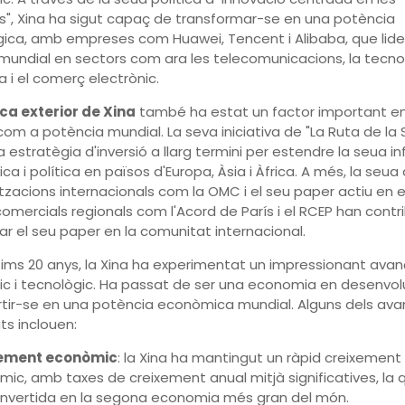
", Xina ha sigut capaç de transformar-se en una potència
ica, amb empreses com Huawei, Tencent i Alibaba, que lide
undial en sectors com ara les telecomunicacions, la tecno
a i el comerç electrònic.
ca exterior de Xina
també ha estat un factor important en
om a potència mundial. La seva iniciativa de "La Ruta de la
a estratègia d'inversió a llarg termini per estendre la seua in
a i política en països d'Europa, Àsia i Àfrica. A més, la seua
tzacions internacionals com la OMC i el seu paper actiu en e
omercials regionals com l'Acord de París i el RCEP han contri
ar el seu paper en la comunitat internacional.
ltims 20 anys, la Xina ha experimentat un impressionant avan
c i tecnològic. Ha passat de ser una economia en desenv
tir-se en una potència econòmica mundial. Alguns dels av
s inclouen:
ement econòmic
: la Xina ha mantingut un ràpid creixement
ic, amb taxes de creixement anual mitjà significatives, la 
onvertida en la segona economia més gran del món.