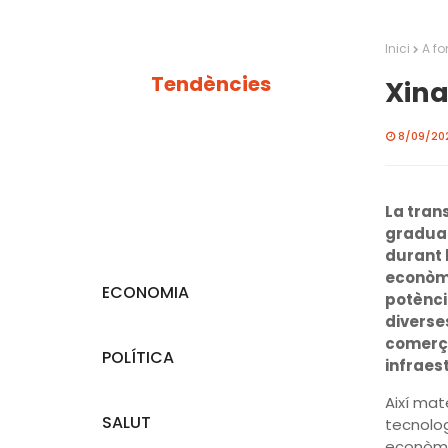
Inici
A fo
Tendències
Xina
8/09/202
La tran
gradual
durant 
econòmi
ECONOMIA
potènci
diverses
comerç i
POLÍTICA
infraes
Així mat
SALUT
tecnolog
econòmic