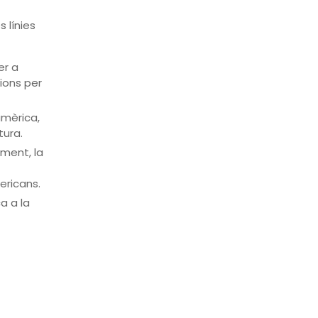
 línies
er a
cions per
oamèrica,
tura.
ment, la
ericans.
a a la