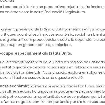
acionals.
a i cooperació: la Xina ha proporcionat ajuda i assistència a
ns en àrees com la salut, l'educació i l'agricultura.
creixent presència de la Xina a Llatinoamèrica i Àfrica ha g
 crítiques quant al seu impacte econòmic, social i ambienta
s regions, així com preocupacions sobre la dependència e
ca que puguen generar aquestes relacions.
eocupa, especialment als Estats Units.
que la creixent presència de la Xina a les regions de Llatinoam
a estat objecte de debats i discussions en relació als seus 
s, socials i ambientals. A continuació, explorarem algunes 
cions i factors associats amb aquesta relació.
acte econòmic
: La inversió xinesa en infraestructures, recu
als i altres sectors ha tingut un impacte en les economies lo
 això pot proporcionar oportunitats de desenvolupament, 
e efectes negatius com la competència per als recursos locals