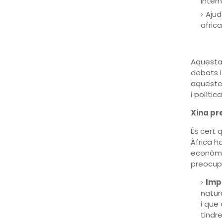
intern
Ajud
africa
Aquesta 
debats i
aqueste
i políti
Xina pr
És cert 
Àfrica h
econòmic
preocupa
Imp
natur
i que
tindr