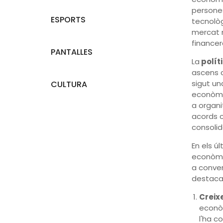
persones
ESPORTS
tecnològ
mercat m
financer
PANTALLES
La
políti
ascens c
sigut un
CULTURA
econòmic
a organi
acords c
consolid
En els ú
econòmi
a conver
destacat
Creix
econòm
l'ha c