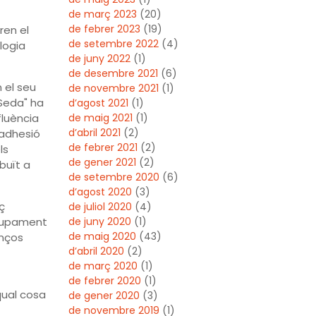
de març 2023
(20)
de febrer 2023
(19)
ren el
de setembre 2022
(4)
logia
de juny 2022
(1)
de desembre 2021
(6)
 el seu
de novembre 2021
(1)
 Seda" ha
d’agost 2021
(1)
fluència
de maig 2021
(1)
d’abril 2021
(2)
 adhesió
de febrer 2021
(2)
ls
de gener 2021
(2)
buït a
de setembre 2020
(6)
d’agost 2020
(3)
ç
de juliol 2020
(4)
olupament
de juny 2020
(1)
de maig 2020
(43)
anços
d’abril 2020
(2)
de març 2020
(1)
de febrer 2020
(1)
qual cosa
de gener 2020
(3)
de novembre 2019
(1)