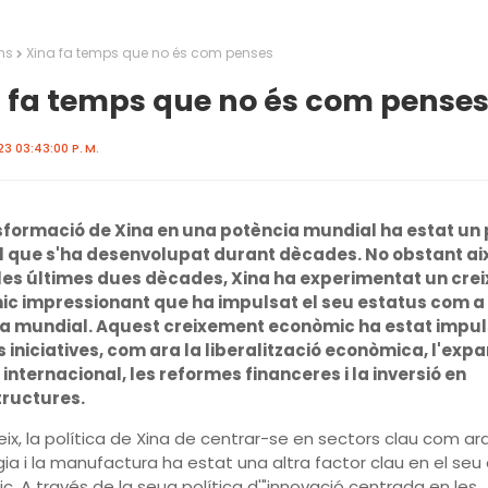
ns
Xina fa temps que no és com penses
 fa temps que no és com pense
3 03:43:00 P. M.
sformació de Xina en una potència mundial ha estat un
 que s'ha desenvolupat durant dècades. No obstant ai
les últimes dues dècades, Xina ha experimentat un cre
c impressionant que ha impulsat el seu estatus com a
a mundial. Aquest creixement econòmic ha estat impul
 iniciatives, com ara la liberalització econòmica, l'expa
nternacional, les reformes financeres i la inversió en
tructures.
eix, la política de Xina de centrar-se en sectors clau com ara
ia i la manufactura ha estat una altra factor clau en el seu 
. A través de la seua política d'"innovació centrada en les