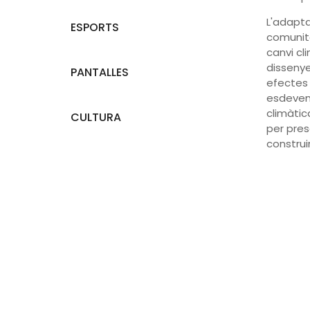
L'adapta
ESPORTS
comunita
canvi cl
dissenye
PANTALLES
efectes 
esdeveni
climàtic
CULTURA
per pres
construi