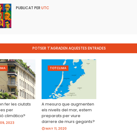
PUBLICAT PER
UTC
POTSER T'AGRADEN AQUESTES ENTRADES
IMA
TOTCLIMA
 fer les ciutats
A mesura que augmenten
nes per
els nivells del mar, estem
ió climàtica?
preparats per viure
darrere de murs gegants?
09, 2023
MAY 11, 2020