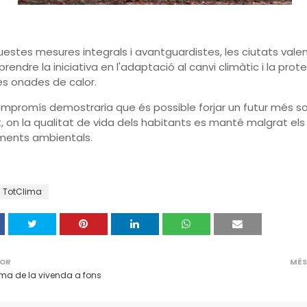
stes mesures integrals i avantguardistes, les ciutats vale
rendre la iniciativa en l'adaptació al canvi climàtic i la prot
es onades de calor.
ompromís demostraria que és possible forjar un futur més s
ent, on la qualitat de vida dels habitants es manté malgrat els
ments ambientals.
TotClima
IOR
MÉS
ema de la vivenda a fons