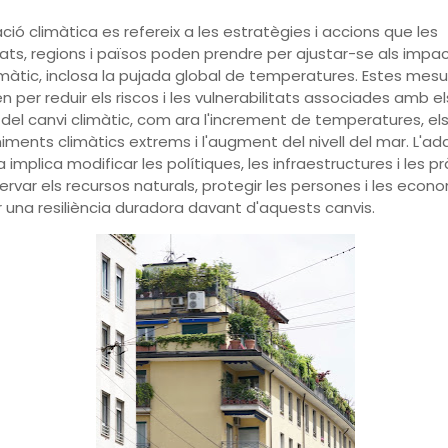
ció climàtica es refereix a les estratègies i accions que les
ts, regions i països poden prendre per ajustar-se als impa
imàtic, inclosa la pujada global de temperatures. Estes mesu
n per reduir els riscos i les vulnerabilitats associades amb el
del canvi climàtic, com ara l'increment de temperatures, el
ments climàtics extrems i l'augment del nivell del mar. L'ad
a implica modificar les polítiques, les infraestructures i les p
ervar els recursos naturals, protegir les persones i les econom
r una resiliència duradora davant d'aquests canvis.