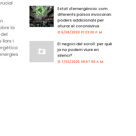
rucial
Estat d’emergència: com
diferents països invocaran
poders addicionals per
en
aturar el coronavirus
obre la
5/06/2020 01:23:00 P. M.
 del
llars i
El negoci del soroll: per què
ergètica
ja no podem viure en
'energies
silenci?
7/02/2025 09:57:00 A. M.