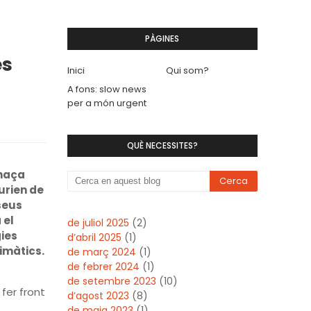
PÀGINES
es
Inici
Qui som?
A fons: slow news
per a món urgent
QUÈ NECESSITES?
enaça
urien de
seus
 el
de juliol 2025
(2)
ies
d’abril 2025
(1)
imàtics.
de març 2024
(1)
de febrer 2024
(1)
de setembre 2023
(10)
fer front
d’agost 2023
(8)
de maig 2023
(1)