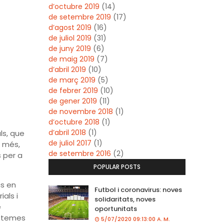
d’octubre 2019
(14)
de setembre 2019
(17)
d’agost 2019
(16)
de juliol 2019
(31)
de juny 2019
(6)
de maig 2019
(7)
d’abril 2019
(10)
de març 2019
(5)
de febrer 2019
(10)
de gener 2019
(11)
de novembre 2018
(1)
d’octubre 2018
(1)
d’abril 2018
(1)
ls, que
de juliol 2017
(1)
A més,
de setembre 2016
(2)
 per a
POPULAR POSTS
cs en
Futbol i coronavirus: noves
als i
solidaritats, noves
e
oportunitats
istemes
5/07/2020 09:13:00 A. M.