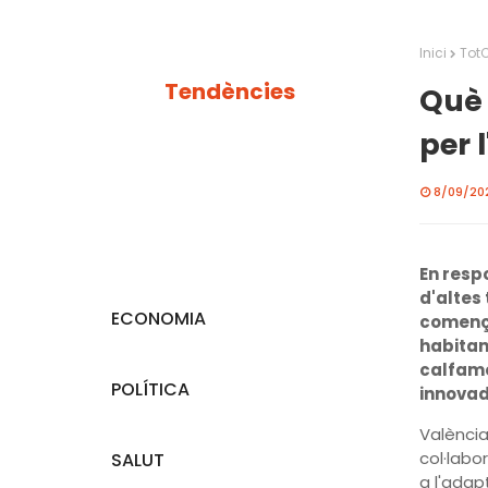
Inici
Tot
Tendències
Què 
per 
8/09/202
En resp
d'altes
ECONOMIA
comença
habitant
calfame
POLÍTICA
innovad
València,
col·labo
SALUT
a l'adap