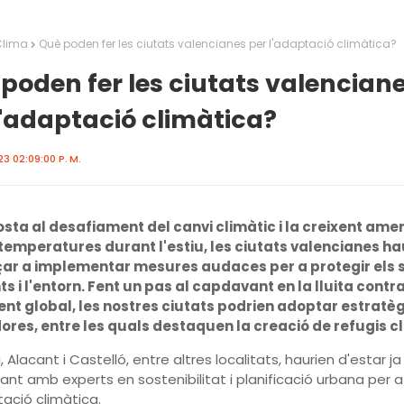
Clima
Què poden fer les ciutats valencianes per l'adaptació climàtica?
poden fer les ciutats valencian
l'adaptació climàtica?
3 02:09:00 P. M.
osta al desafiament del canvi climàtic i la creixent am
 temperatures durant l'estiu, les ciutats valencianes ha
r a implementar mesures audaces per a protegir els 
s i l'entorn. Fent un pas al capdavant en la lluita contra
nt global, les nostres ciutats podrien adoptar estratèg
ores, entre les quals destaquen la creació de refugis cl
 Alacant i Castelló, entre altres localitats, haurien d'estar ja
rant amb experts en sostenibilitat i planificació urbana per a 
tació climàtica.