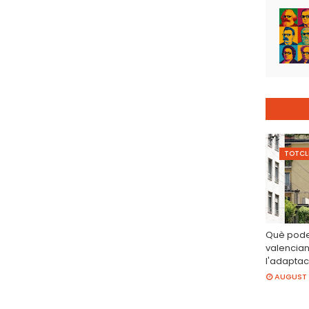
TOTCL
Què poden
valencia
l'adaptac
AUGUST 