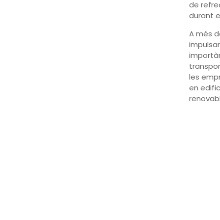
de refre
durant e
A més de
impulsar
importàn
transport
les empr
en edific
renovabl