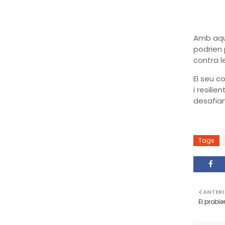
Amb aque
podrien p
contra l
El seu c
i resili
desafia
Tags
ANTER
El probl