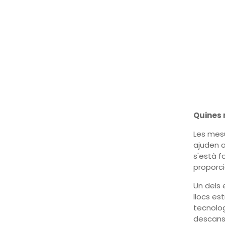
Quines 
Les mesu
ajuden a
s'està f
proporci
Un dels 
llocs es
tecnolog
descans 