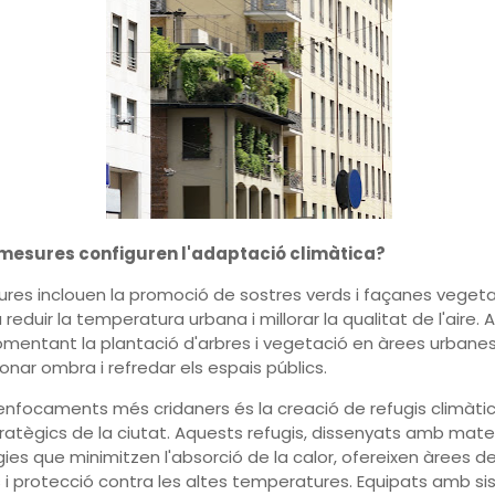
mesures configuren l'adaptació climàtica?
res inclouen la promoció de sostres verds i façanes vegeta
 reduir la temperatura urbana i millorar la qualitat de l'aire. 
omentant la plantació d'arbres i vegetació en àrees urbanes
onar ombra i refredar els espais públics.
enfocaments més cridaners és la creació de refugis climàti
tratègics de la ciutat. Aquests refugis, dissenyats amb materi
ies que minimitzen l'absorció de la calor, ofereixen àrees d
i protecció contra les altes temperatures. Equipats amb s