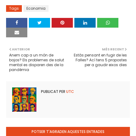
Tags
Economia
ANTERIOR
MÉS RECENT
Anem cap a un món de
Estàs pensant en fugir de les
bojos? Els problemes de salut
Falles? Ací tens 5 propostes
mental es disparen des de la
per a gaudir eixos dies
pandèmia
PUBLICAT PER
UTC
POTSER T'AGRADEN AQUESTES ENTRADES