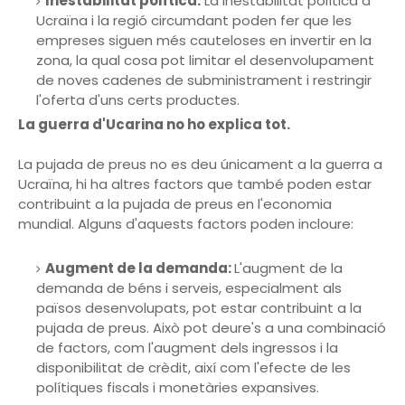
Inestabilitat política:
La inestabilitat política a
Ucraïna i la regió circumdant poden fer que les
empreses siguen més cauteloses en invertir en la
zona, la qual cosa pot limitar el desenvolupament
de noves cadenes de subministrament i restringir
l'oferta d'uns certs productes.
La guerra d'Ucarina no ho explica tot.
La pujada de preus no es deu únicament a la guerra a
Ucraïna, hi ha altres factors que també poden estar
contribuint a la pujada de preus en l'economia
mundial. Alguns d'aquests factors poden incloure:
Augment de la demanda:
L'augment de la
demanda de béns i serveis, especialment als
països desenvolupats, pot estar contribuint a la
pujada de preus. Això pot deure's a una combinació
de factors, com l'augment dels ingressos i la
disponibilitat de crèdit, així com l'efecte de les
polítiques fiscals i monetàries expansives.