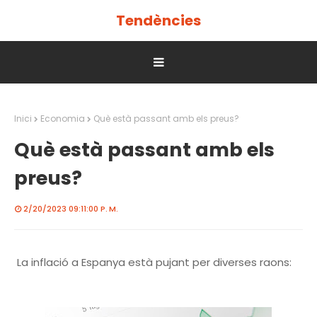
Tendències
Inici
Economia
Què està passant amb els preus?
Què està passant amb els
preus?
2/20/2023 09:11:00 P. M.
La inflació a Espanya està pujant per diverses raons: