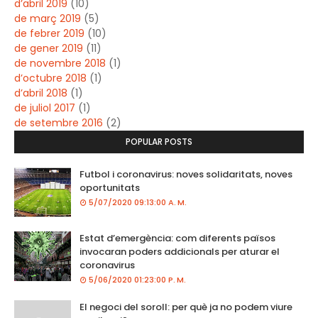
d’abril 2019
(10)
de març 2019
(5)
de febrer 2019
(10)
de gener 2019
(11)
de novembre 2018
(1)
d’octubre 2018
(1)
d’abril 2018
(1)
de juliol 2017
(1)
de setembre 2016
(2)
POPULAR POSTS
Futbol i coronavirus: noves solidaritats, noves
oportunitats
5/07/2020 09:13:00 A. M.
Estat d’emergència: com diferents països
invocaran poders addicionals per aturar el
coronavirus
5/06/2020 01:23:00 P. M.
El negoci del soroll: per què ja no podem viure