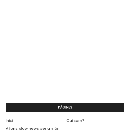
PÀGINES
Inici
Qui som?
A fons: slow news per a món