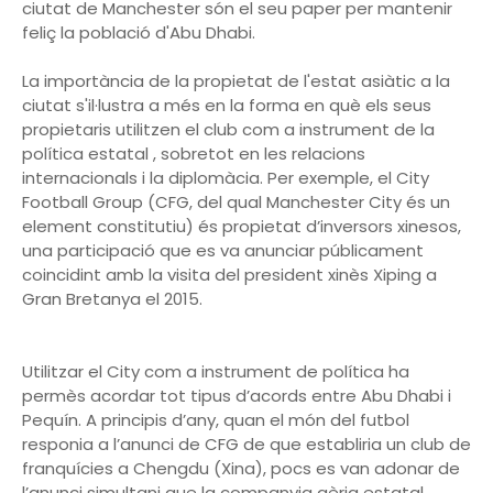
ciutat de Manchester són el seu paper per mantenir
feliç la població d'Abu Dhabi.
La importància de la propietat de l'estat asiàtic a la
ciutat s'il·lustra a més en la forma en què els seus
propietaris utilitzen el club com a instrument de la
política estatal , sobretot en les relacions
internacionals i la diplomàcia. Per exemple, el City
Football Group (CFG, del qual Manchester City és un
element constitutiu) és propietat d’inversors xinesos,
una participació que es va anunciar públicament
coincidint amb la visita del president xinès Xiping a
Gran Bretanya el 2015.
Utilitzar el City com a instrument de política ha
permès acordar tot tipus d’acords entre Abu Dhabi i
Pequín. A principis d’any, quan el món del futbol
responia a l’anunci de CFG de que establiria un club de
franquícies a Chengdu (Xina), pocs es van adonar de
l’anunci simultani que la companyia aèria estatal