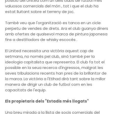
posició del United com un dels clubs de futbol més
valuosos comercials del món , tot i que el club ha
estat lluitant sobre el terreny de joc.
També veu que l'organització es tanca en un cicle
perpetu de vendes de drets. Ara el club guanya diners
amb ofertes de qualsevol marca de pintura japonesa
fins a destil·ladors de whisky escocès .
El United necessita una victòria aquest cap de
setmana, no només pel club, sinó també per la
ideologia capitalista que representa. El club fa tot el
possible en la seua recerca d'ingressos, malgrat les
seves tribulacions recents han pres de la brillantor de
la marca. La victòria a l'Etihad dirà tant sobre la millor
manera de dirigir un club de futbol com en les
capacitats de l'equip.
Els propietaris dels "Estadis més llogats"
Una breu mirada a la llista de socis comercials del