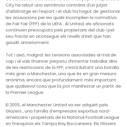
City ha rebut una sentència contrària d'un jutjat
d'arbitratge en l'esport i el club ha hagut de gestionar
les acusacions per les quals incomplien la normativa
de Fair Fair (FFP) de la UEFA . Al United, els aficionats
continuen preocupats pels propietaris del club i pel
seu fracàs en aconseguir els nivells d’èxit que han
gaudit anteriorment.
Tot i això, malgrat les tensions associades al mal de
cap i al vals financer perpetu d’intentar treballar dins
de les restriccions de la FFP, s’està lluitant una batalla
més gran a Manchester, una que és en gran mesura
anònima, encara que profundament més important
que qualsevol cosa que Es pot manifestar un partit de
la Premier League.
El 2005, el Manchester United va ser adquirit pels
Glazers , una família d’empresaris esportius nord-
americans i propietaris de la National Football League
en franquícia els Tampa Bay Buccaneers. Els Glazers