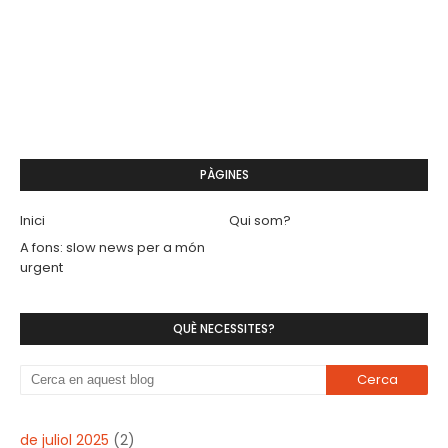
PÀGINES
Inici
Qui som?
A fons: slow news per a món
urgent
QUÈ NECESSITES?
de juliol 2025
(2)