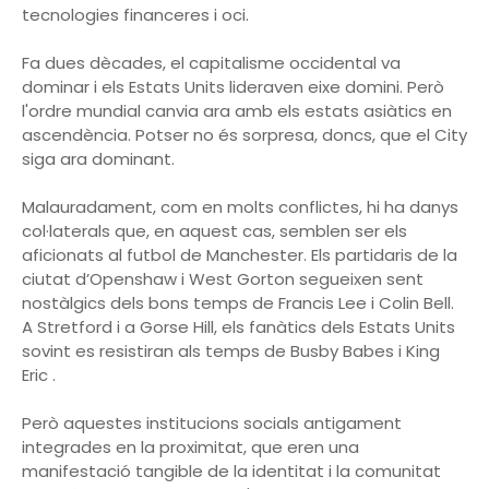
tecnologies financeres i oci.
Fa dues dècades, el capitalisme occidental va
dominar i els Estats Units lideraven eixe domini. Però
l'ordre mundial canvia ara amb els estats asiàtics en
ascendència. Potser no és sorpresa, doncs, que el City
siga ara dominant.
Malauradament, com en molts conflictes, hi ha danys
col·laterals que, en aquest cas, semblen ser els
aficionats al futbol de Manchester. Els partidaris de la
ciutat d’Openshaw i West Gorton segueixen sent
nostàlgics dels bons temps de Francis Lee i Colin Bell.
A Stretford i a Gorse Hill, els fanàtics dels Estats Units
sovint es resistiran als temps de Busby Babes i King
Eric .
Però aquestes institucions socials antigament
integrades en la proximitat, que eren una
manifestació tangible de la identitat i la comunitat