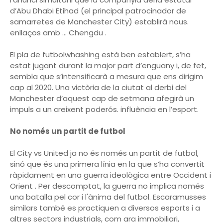
d’Abu Dhabi Etihad (el principal patrocinador de
samarretes de Manchester City) establirà nous.
enllaços amb ... Chengdu .
El pla de futbolwhashing està ben establert, s’ha
estat jugant durant la major part d’enguany i, de fet,
sembla que s’intensificarà a mesura que ens dirigim
cap al 2020. Una victòria de la ciutat al derbi del
Manchester d’aquest cap de setmana afegirà un
impuls a un creixent poderós. influència en l’esport.
No només un partit de futbol
El City vs United ja no és només un partit de futbol, ​​
sinó que és una primera línia en la que s’ha convertit
ràpidament en una guerra ideològica entre Occident i
Orient . Per descomptat, la guerra no implica només
una batalla pel cor i l'ànima del futbol. Escaramusses
similars també es practiquen a diversos esports i a
altres sectors industrials, com ara immobiliari,