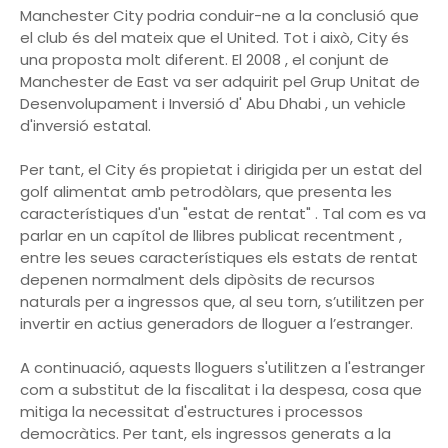
Manchester City podria conduir-ne a la conclusió que
el club és del mateix que el United. Tot i això, City és
una proposta molt diferent. El 2008 , el conjunt de
Manchester de East va ser adquirit pel Grup Unitat de
Desenvolupament i Inversió d' Abu Dhabi , un vehicle
d'inversió estatal.
Per tant, el City és propietat i dirigida per un estat del
golf alimentat amb petrodòlars, que presenta les
característiques d'un "estat de rentat" . Tal com es va
parlar en un capítol de llibres publicat recentment ,
entre les seues característiques els estats de rentat
depenen normalment dels dipòsits de recursos
naturals per a ingressos que, al seu torn, s’utilitzen per
invertir en actius generadors de lloguer a l’estranger.
A continuació, aquests lloguers s'utilitzen a l'estranger
com a substitut de la fiscalitat i la despesa, cosa que
mitiga la necessitat d'estructures i processos
democràtics. Per tant, els ingressos generats a la