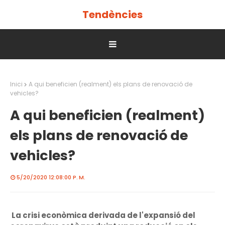
Tendències
Inici
A qui beneficien (realment) els plans de renovació de
vehicles?
A qui beneficien (realment)
els plans de renovació de
vehicles?
5/20/2020 12:08:00 P. M.
La crisi econòmica derivada de l'expansió del