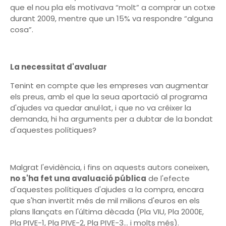
que el nou pla els motivava “molt” a comprar un cotxe
durant 2009, mentre que un 15% va respondre “alguna
cosa”.
La necessitat d'avaluar
Tenint en compte que les empreses van augmentar
els preus, amb el que la seua aportació al programa
d'ajudes va quedar anul·lat, i que no va créixer la
demanda, hi ha arguments per a dubtar de la bondat
d'aquestes polítiques?
Malgrat l'evidència, i fins on aquests autors coneixen,
no s'ha fet una avaluació pública
de l'efecte
d'aquestes polítiques d'ajudes a la compra, encara
que s'han invertit més de mil milions d'euros en els
plans llançats en l'última dècada (Pla VIU, Pla 2000E,
Pla PIVE-1, Pla PIVE-2, Pla PIVE-3… i molts més).