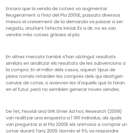
Encara que la venda de cotxes va augmentar
lleugerament a l'inici del Pla 2000E, passats diversos
mesos el creixement de la demanda va passar a ser
negatiu, anul·lant l'efecte inicial. És a dir, no es van
vendre més cotxes gràcies al pla.
En altres mercats també s'han obtingut resultats
similars en analitzar els resultats de les subvencions a
la compra. En el millor dels casos, aquest tipus de
plans només retarden les compres dels qui desitgen
canviar de cotxe, o avancen les d'aquells que la faran
en el futur, però no semblen generar noves vendes.
De fet, Fesvial and GfK Emer Ad hoc Research (2009)
van realitzar una enquesta a 1 061 individus, als quals
van preguntar si el Pla 2000E els animava a comprar un
cotxe durant l'any 2009. Només el 5% va respondre