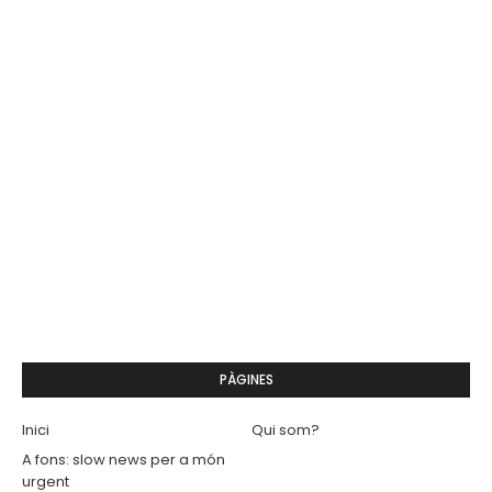
PÀGINES
Inici
Qui som?
A fons: slow news per a món
urgent