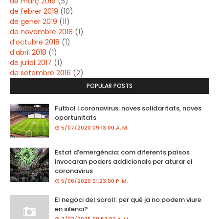
de març 2019
(5)
de febrer 2019
(10)
de gener 2019
(11)
de novembre 2018
(1)
d’octubre 2018
(1)
d’abril 2018
(1)
de juliol 2017
(1)
de setembre 2016
(2)
POPULAR POSTS
Futbol i coronavirus: noves solidaritats, noves
oportunitats
5/07/2020 09:13:00 A. M.
Estat d’emergència: com diferents països
invocaran poders addicionals per aturar el
coronavirus
5/06/2020 01:23:00 P. M.
El negoci del soroll: per què ja no podem viure
en silenci?