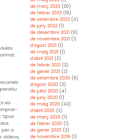
de març 2023
(20)
de febrer 2023
(19)
de setembre 2022
(4)
de juny 2022
(1)
de desembre 2021
(6)
de novembre 2021
(1)
d’agost 2021
(1)
 aules
de maig 2021
(1)
format.
d’abril 2021
(2)
de febrer 2021
(2)
de gener 2021
(2)
de setembre 2020
(6)
 reconeix
d’agost 2020
(3)
peratiu
de juliol 2020
(4)
t
de juny 2020
(1)
ts es
de maig 2020
(43)
 emprar-
d’abril 2020
(2)
t tipus
de març 2020
(1)
xius
de febrer 2020
(1)
 per a
de gener 2020
(3)
r vídeos,
de novembre 2019
(1)