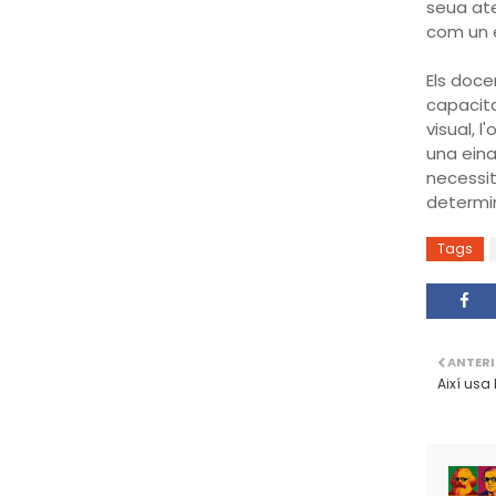
seua at
com un e
Els doce
capacita
visual, l
una eina
necessit
determin
Tags
ANTER
Així usa