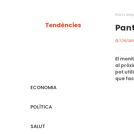
Inici
xiqu
Tendències
Pant
7/10/2019
El moni
al pròx
pot uti
que fac
ECONOMIA
POLÍTICA
SALUT