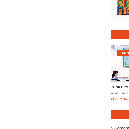
ALUMN
Pantalles
gran for
JULY 10, 
0 Coment