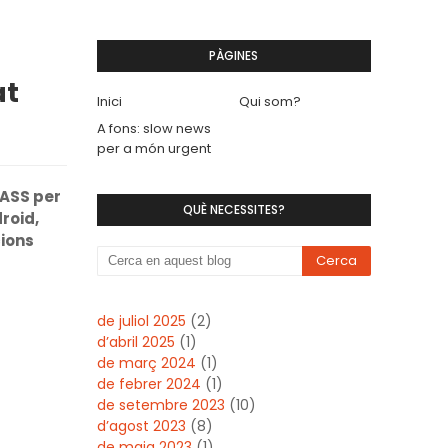
PÀGINES
at
Inici
Qui som?
A fons: slow news
per a món urgent
LASS per
QUÈ NECESSITES?
roid,
cions
de juliol 2025
(2)
d’abril 2025
(1)
de març 2024
(1)
de febrer 2024
(1)
de setembre 2023
(10)
d’agost 2023
(8)
de maig 2023
(1)