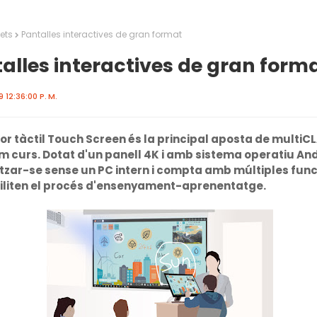
ets
Pantalles interactives de gran format
alles interactives de gran form
 12:36:00 P. M.
tor tàctil Touch Screen és la principal aposta de multiC
im curs. Dotat d'un panell 4K i amb sistema operatiu And
litzar-se sense un PC intern i compta amb múltiples fun
iliten el procés d'ensenyament-aprenentatge.