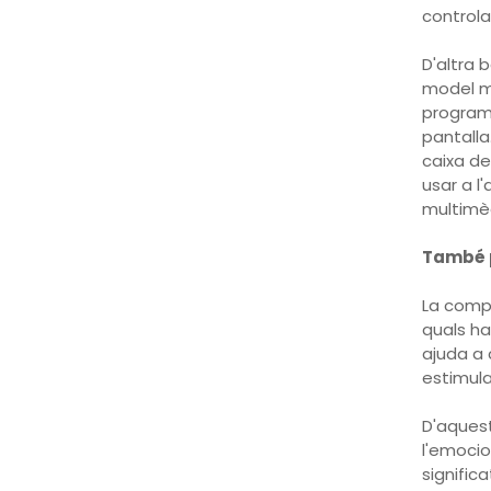
control
D'altra 
model mu
programa
pantalla
caixa de
usar a l
multimè
També p
La compa
quals ha
ajuda a 
estimula
D'aquest
l'emocion
signific