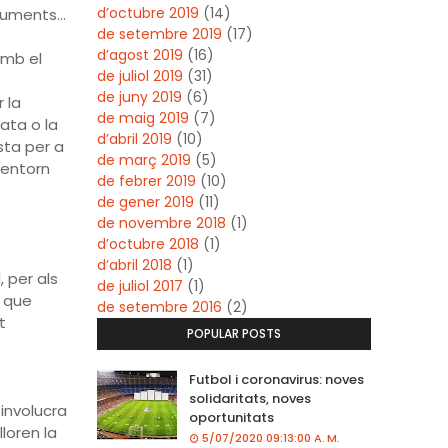
d’octubre 2019
(14)
ocuments…
de setembre 2019
(17)
d’agost 2019
(16)
amb el
de juliol 2019
(31)
de juny 2019
(6)
 la
de maig 2019
(7)
ata o la
d’abril 2019
(10)
sta per a
de març 2019
(5)
 entorn
de febrer 2019
(10)
de gener 2019
(11)
de novembre 2018
(1)
d’octubre 2018
(1)
d’abril 2018
(1)
 per als
de juliol 2017
(1)
u que
de setembre 2016
(2)
t
POPULAR POSTS
Futbol i coronavirus: noves
solidaritats, noves
 involucra
oportunitats
loren la
5/07/2020 09:13:00 A. M.