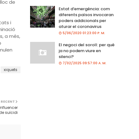
lloc de
Estat d’emergència: com
diferents països invocaran
poders addicionals per
ats i
aturar el coronavirus
minació
5/06/2020 01:23:00 P. M.
És, a més,
b
El negoci del soroll: per què
imulen
ja no podem viure en
silenci?
7/02/2025 09:57:00 A. M.
xiquets
 RECENT
influencer
de suïcidi