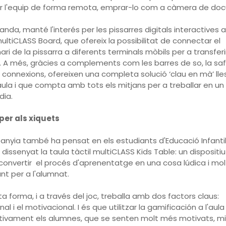
ar l'equip de forma remota, emprar-lo com a càmera de d
banda, manté l'interés per les pissarres digitals interactives 
ltiCLASS Board, que ofereix la possibilitat de connectar el
ri de la pissarra a diferents terminals mòbils per a transferir
. A més, gràcies a complements com les barres de so, la saf
 connexions, ofereixen una completa solució ‘clau en mà’ lle
'aula i que compta amb tots els mitjans per a treballar en un
dia.
er als xiquets
nyia també ha pensat en els estudiants d'Educació Infantil,
 dissenyat la taula tàctil multiCLASS Kids Table: un dispositi
convertir el procés d'aprenentatge en una cosa lúdica i mol
nt per a l'alumnat.
a forma, i a través del joc, treballa amb dos factors claus:
al i el motivacional. I és que utilitzar la gamificación a l'aula
ativament els alumnes, que se senten molt més motivats, mil