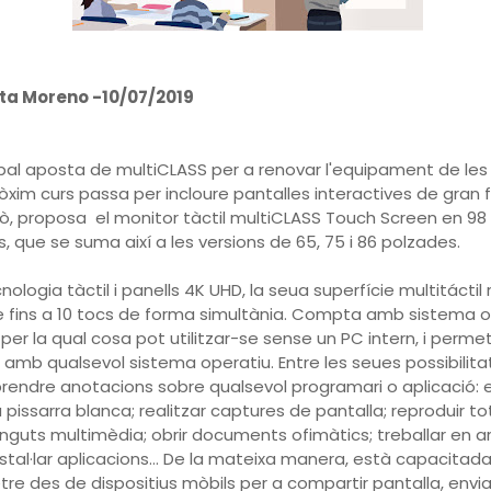
ta Moreno -10/07/2019
ipal aposta de multiCLASS per a renovar l'equipament de les
ròxim curs passa per incloure pantalles interactives de gran 
xò, proposa el monitor tàctil multiCLASS Touch Screen en 98
, que se suma així a les versions de 65, 75 i 86 polzades.
ologia tàctil i panells 4K UHD, la seua superfície multitáctil
e fins a 10 tocs de forma simultània. Compta amb sistema o
 per la qual cosa pot utilitzar-se sense un PC intern, i perme
r amb qualsevol sistema operatiu. Entre les seues possibilita
rendre anotacions sobre qualsevol programari o aplicació:
 pissarra blanca; realitzar captures de pantalla; reproduir to
nguts multimèdia; obrir documents ofimàtics; treballar en ar
instal·lar aplicacions… De la mateixa manera, està capacitada
re des de dispositius mòbils per a compartir pantalla, envia