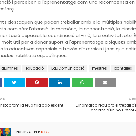
enció i perceben a l'aprenentatge com una recompensa en 
sforç.
nts destaquen que poden treballar amb ella múltiples habilit
ts com són: l'atenció, la memòria, la concentració, la discri
'orientació espacial, la coordinació ull-mà, la creativitat, etc. 
 molt útil per a donar suport a l'aprenentatge a xiquets am
ats educatives especials a través d'exercicis i jocs que est
ades habilitats específiques.
alumnes
educació
EduComunicació
mestres
pantalles
IOR
MÉS
 Instagram la teua filla adolescent
Dinamarca regularà el treball d'
després d'un nou intent 
PUBLICAT PER
UTC