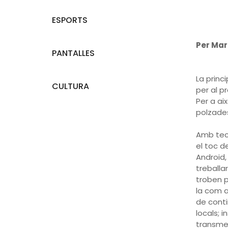
ESPORTS
Per Mar
PANTALLES
La princ
CULTURA
per al p
Per a ai
polzades
Amb tecn
el toc d
Android,
treballa
troben p
la com a
de conti
locals; 
transmet