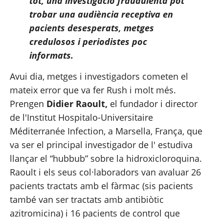
tot, una investigació fraudulenta pot 
trobar una audiència receptiva en 
pacients desesperats, metges 
credulosos i periodistes poc 
informats.
Avui dia, metges i investigadors cometen el 
mateix error que va fer Rush i molt més. 
Prengen 
Didier Raoult,
 el fundador i director 
de l'Institut Hospitalo-Universitaire 
Méditerranée Infection, a Marsella, França, que 
va ser el principal investigador de l' 
estudi
va 
llançar el “hubbub” sobre la hidroxicloroquina. 
Raoult i els seus col·laboradors van avaluar 26 
pacients tractats amb el fàrmac (sis pacients 
també van ser tractats amb antibiòtic 
azitromicina) i 16 pacients de control que 