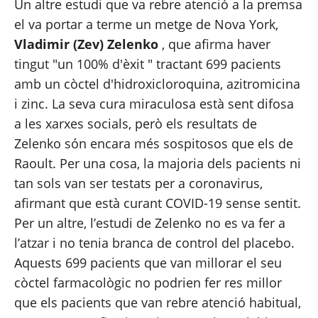
Un altre estudi que va rebre atenció a la premsa 
el va portar a terme un metge de Nova York, 
Vladimir (Zev) Zelenko
, que afirma haver 
tingut "un 
100% d'èxit
 " tractant 699 pacients 
amb un còctel d'hidroxicloroquina, azitromicina 
i zinc. La seva cura miraculosa està sent difosa 
a les xarxes socials, però els resultats de 
Zelenko són encara més sospitosos que els de 
Raoult. Per una cosa, la majoria dels pacients 
ni 
tan sols van ser testats
 per a coronavirus, 
afirmant que està curant COVID-19 sense sentit. 
Per un altre, l’estudi de Zelenko no es va fer a 
l’atzar i no tenia branca de control del placebo. 
Aquests 699 pacients que van millorar el seu 
còctel farmacològic no podrien fer res millor 
que els pacients que van rebre atenció habitual, 