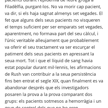
Filadèlfia, purgant-los. No va morir cap pacient, 
va dir, si els haja sagnat almenys set vegades. El 
fet que alguns dels seus pacients no visqueren 
el temps suficient per ser emparats set vegades, 
aparentment, no formava part del seu càlcul, i 
l’únic veritable alleujament que probablement 
va oferir el seu tractament va ser escurçar el 
patiment dels seus pacients en apressant la 
seua mort. Tot i que el líquid de sang havia 
estat popular durant mil·lennis, les afirmacions 
de Rush van contribuir a la seua persistència 
fins ben entrat el 
segle XIX
, quan finalment es va 
abandonar després que els investigadors 
posaren la prova a la prova comparant dos 
grups: els pacients sotmesos a hemorràgia i un 
grup de control dels que no ho eren.