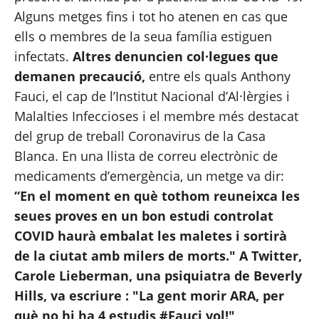
Alguns metges fins i tot ho atenen en cas que 
ells o membres de la seua família estiguen 
infectats. 
Altres denuncien col·legues que 
demanen precaució,
 entre els quals Anthony 
Fauci, el cap de l’Institut Nacional d’Al·lèrgies i 
Malalties Infeccioses i el membre més destacat 
del grup de treball Coronavirus de la Casa 
Blanca. En una llista de correu electrònic de 
medicaments d’emergència, un metge va dir: 
“En el moment en què tothom reuneixca les 
seues proves en un bon estudi controlat 
COVID haurà embalat les maletes i sortirà 
de la ciutat amb milers de morts." A Twitter, 
Carole Lieberman, una psiquiatra de Beverly 
Hills, va 
escriure
 : "La gent morir ARA, per 
què no hi ha 4 estudis #Fauci vol!"