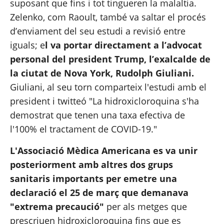
suposant que fins i tot tingueren la malaltia. 
Zelenko, com Raoult, també va saltar el procés 
d’enviament del seu estudi a revisió entre 
iguals; e
l va portar directament a l’advocat 
personal del president Trump, l’exalcalde de 
la ciutat de Nova York, Rudolph Giuliani. 
Giuliani, al seu torn comparteix l'estudi amb 
el 
president
 i 
twitteó
 "La hidroxicloroquina s'ha 
demostrat que tenen una taxa efectiva de 
l'100% el tractament de COVID-19."
L'Associació Mèdica Americana es va unir 
posteriorment amb altres dos grups 
sanitaris importants per emetre una 
declaració
 el 25 de març que demanava 
"extrema precaució" 
per als metges que 
prescriuen hidroxicloroquina fins que es 