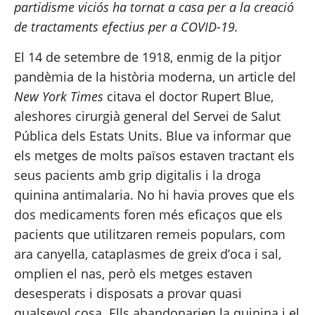
partidisme viciós ha tornat a casa per a la creació 
de tractaments efectius per a COVID-19.
El 14 de setembre de 1918, enmig de la pitjor 
pandèmia de la història moderna, 
un article
 del 
New York Times
 citava el doctor Rupert Blue, 
aleshores cirurgià general del Servei de Salut 
Pública dels Estats Units. Blue va informar que 
els metges de molts països estaven tractant els 
seus pacients amb grip digitalis i la droga 
quinina antimalaria. No hi havia proves que els 
dos medicaments foren més eficaços que els 
pacients que utilitzaren remeis populars, com 
ara canyella, cataplasmes de greix d’oca i sal, 
omplien el nas, però els metges estaven 
desesperats i disposats a provar quasi 
qualsevol cosa. Ells abandonarien la quinina i el 