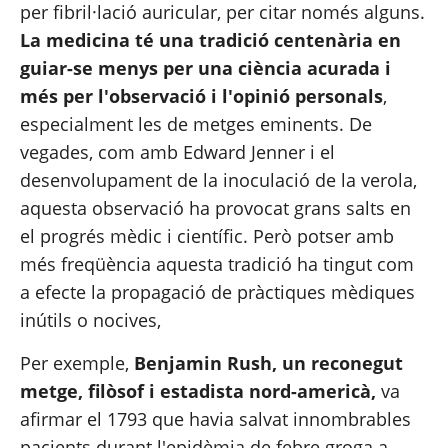
per fibril·lació auricular, per citar només alguns.
La medicina té una tradició centenària en 
guiar-se menys per una ciència acurada i 
més per l'observació i l'opinió personals
, 
especialment les de metges eminents. De 
vegades, com amb Edward Jenner i el 
desenvolupament de la inoculació de la verola, 
aquesta observació ha provocat grans salts en 
el progrés mèdic i científic. Però potser amb 
més freqüència aquesta tradició ha tingut com 
a efecte la propagació de pràctiques mèdiques 
inútils o nocives,
Per exemple,
 Benjamin Rush, un reconegut 
metge, filòsof i estadista nord-americà,
 va 
afirmar el 1793 que havia salvat innombrables 
pacients durant l'epidèmia de febre groga a 