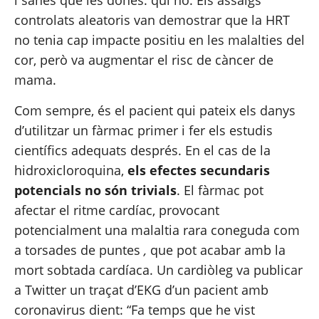
i sanes que les dones. qui no. 
Els assaigs 
controlats aleatoris
 van demostrar que la HRT 
no tenia cap impacte positiu en les malalties del 
cor, però va augmentar el risc de càncer de 
mama.
Com sempre, és el pacient qui pateix els danys 
d’utilitzar un fàrmac primer i fer els estudis 
científics adequats després. En el cas de la 
hidroxicloroquina, 
els efectes secundaris 
potencials no són trivials
. El fàrmac pot 
afectar el ritme cardíac, provocant 
potencialment una malaltia rara coneguda com 
a torsades de puntes 
,
 que pot acabar amb la 
mort sobtada cardíaca. Un cardiòleg va 
publicar
a Twitter un traçat d’EKG d’un pacient amb 
coronavirus dient: “Fa temps que he vist 