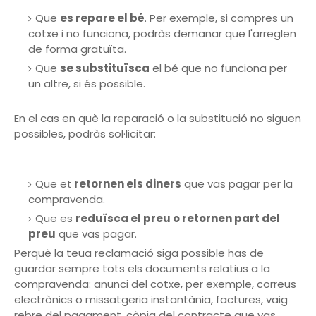
Que
es repare el bé
. Per exemple, si compres un
cotxe i no funciona, podràs demanar que l'arreglen
de forma gratuïta.
Que
se substituïsca
el bé que no funciona per
un altre, si és possible.
En el cas en què la reparació o la substitució no siguen
possibles, podràs sol·licitar:
Que et
retornen els diners
que vas pagar per la
compravenda.
Que es
reduïsca el preu o retornen part del
preu
que vas pagar.
Perquè la teua reclamació siga possible has de
guardar sempre tots els documents relatius a la
compravenda: anunci del cotxe, per exemple, correus
electrònics o missatgeria instantània, factures, vaig
rebre del pagament, còpia del contracte que vas