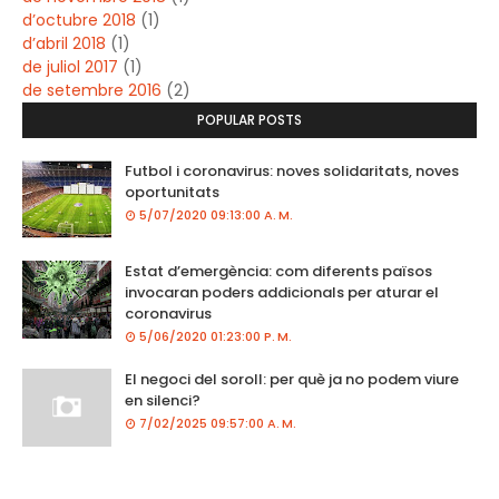
d’octubre 2018
(1)
d’abril 2018
(1)
de juliol 2017
(1)
de setembre 2016
(2)
POPULAR POSTS
Futbol i coronavirus: noves solidaritats, noves
oportunitats
5/07/2020 09:13:00 A. M.
Estat d’emergència: com diferents països
invocaran poders addicionals per aturar el
coronavirus
5/06/2020 01:23:00 P. M.
El negoci del soroll: per què ja no podem viure
en silenci?
7/02/2025 09:57:00 A. M.