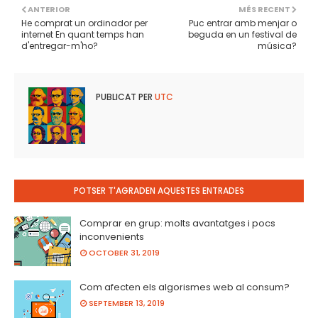
ANTERIOR
MÉS RECENT
He comprat un ordinador per
Puc entrar amb menjar o
internet En quant temps han
beguda en un festival de
d'entregar-m'ho?
música?
PUBLICAT PER
UTC
POTSER T'AGRADEN AQUESTES ENTRADES
Comprar en grup: molts avantatges i pocs
inconvenients
OCTOBER 31, 2019
Com afecten els algorismes web al consum?
SEPTEMBER 13, 2019