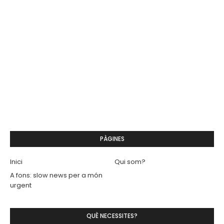
PÀGINES
Inici
Qui som?
A fons: slow news per a món
urgent
QUÈ NECESSITES?