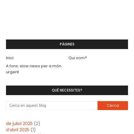
PÀGINES
Inici
Qui som?
A fons: slow news per a món
urgent
QUÈ NECESSITES?
de juliol 2025
(2)
d’abril 2025
(1)