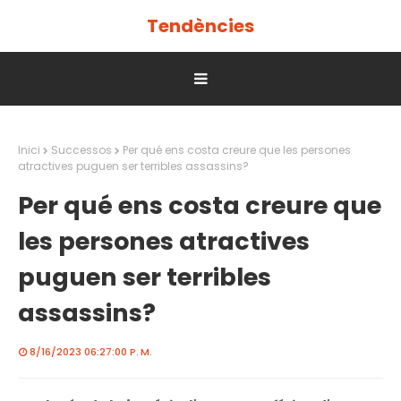
Tendències
Inici
Successos
Per qué ens costa creure que les persones
atractives puguen ser terribles assassins?
Per qué ens costa creure que
les persones atractives
puguen ser terribles
assassins?
8/16/2023 06:27:00 P. M.