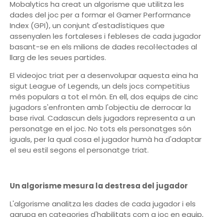
Mobalytics ha creat un algorisme que utilitza les
dades del joc per a formar el Gamer Performance
Index (GPI), un conjunt d'estadístiques que
assenyalen les fortaleses i febleses de cada jugador
basant-se en els milions de dades recol·lectades al
llarg de les seues partides.
El videojoc triat per a desenvolupar aquesta eina ha
sigut League of Legends, un dels jocs competitius
més populars a tot el món. En ell, dos equips de cinc
jugadors s'enfronten amb l'objectiu de derrocar la
base rival. Cadascun dels jugadors representa a un
personatge en el joc. No tots els personatges són
iguals, per la qual cosa el jugador humà ha d'adaptar
el seu estil segons el personatge triat.
Un algorisme mesura la destresa del jugador
L'algorisme analitza les dades de cada jugador i els
agrupa en categories d'habilitats com a joc en equip,