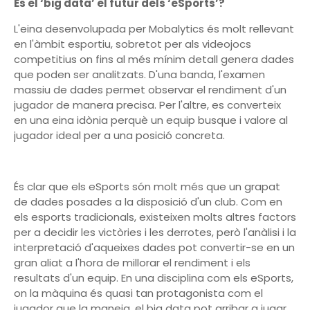
És el ‘big data’ el futur dels ‘eSports’?
L'eina desenvolupada per Mobalytics és molt rellevant
en l'àmbit esportiu, sobretot per als videojocs
competitius on fins al més mínim detall genera dades
que poden ser analitzats. D'una banda, l'examen
massiu de dades permet observar el rendiment d'un
jugador de manera precisa. Per l'altre, es converteix
en una eina idònia perquè un equip busque i valore al
jugador ideal per a una posició concreta.
És clar que els eSports són molt més que un grapat
de dades posades a la disposició d'un club. Com en
els esports tradicionals, existeixen molts altres factors
per a decidir les victòries i les derrotes, però l'anàlisi i la
interpretació d'aqueixes dades pot convertir-se en un
gran aliat a l'hora de millorar el rendiment i els
resultats d'un equip. En una disciplina com els eSports,
on la màquina és quasi tan protagonista com el
jugador que la maneja, el big data pot arribar a jugar