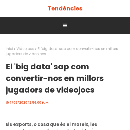
Tendències
Inici
Videojocs
El 'big data' sap com convertir-nos en millors
jugadors de videojocs
El 'big data' sap com
convertir-nos en millors
jugadors de videojocs
7/06/2020 12:56:00 P. M.
Els eSports, o cosa que és el mateix, les