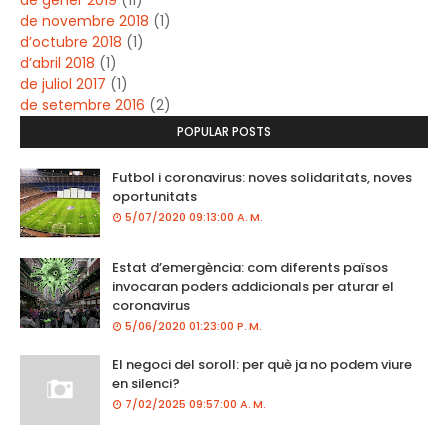
de gener 2019
(11)
de novembre 2018
(1)
d’octubre 2018
(1)
d’abril 2018
(1)
de juliol 2017
(1)
de setembre 2016
(2)
POPULAR POSTS
Futbol i coronavirus: noves solidaritats, noves
oportunitats
5/07/2020 09:13:00 A. M.
Estat d’emergència: com diferents països
invocaran poders addicionals per aturar el
coronavirus
5/06/2020 01:23:00 P. M.
El negoci del soroll: per què ja no podem viure
en silenci?
7/02/2025 09:57:00 A. M.