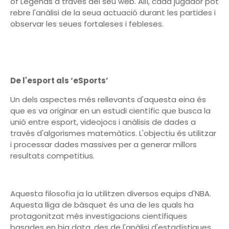
of Legends a través del seu web. Allí, cada jugador pot
rebre l'anàlisi de la seua actuació durant les partides i
observar les seues fortaleses i febleses.
De l'esport als ‘eSports’
Un dels aspectes més rellevants d'aquesta eina és
que es va originar en un estudi científic que busca la
unió entre esport, videojocs i anàlisis de dades a
través d'algorismes matemàtics. L'objectiu és utilitzar
i processar dades massives per a generar millors
resultats competitius.
Aquesta filosofia ja la utilitzen diversos equips d'NBA.
Aquesta lliga de bàsquet és una de les quals ha
protagonitzat més investigacions científiques
basades en big data, des de l'anàlisi d'estadístiques