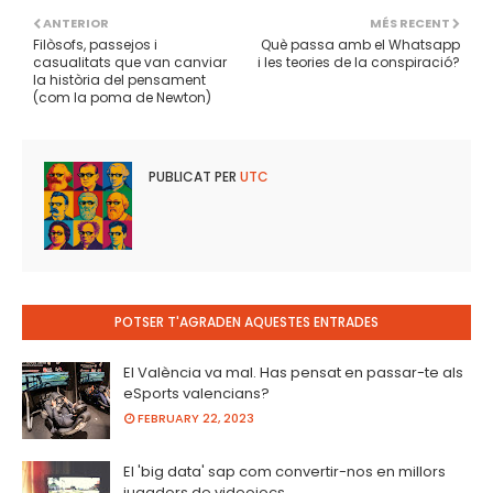
ANTERIOR
MÉS RECENT
Filòsofs, passejos i
Què passa amb el Whatsapp
casualitats que van canviar
i les teories de la conspiració?
la història del pensament
(com la poma de Newton)
PUBLICAT PER
UTC
POTSER T'AGRADEN AQUESTES ENTRADES
El València va mal. Has pensat en passar-te als
eSports valencians?
FEBRUARY 22, 2023
El 'big data' sap com convertir-nos en millors
jugadors de videojocs