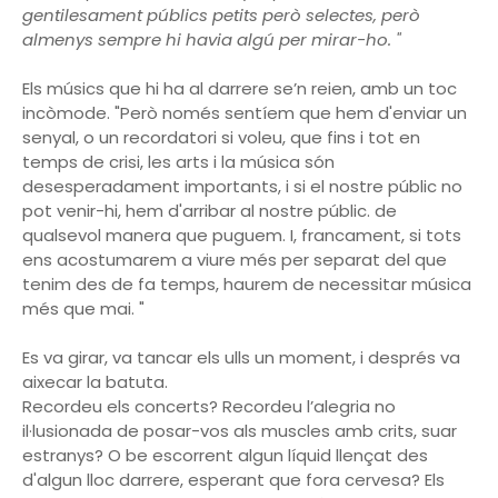
gentilesament públics petits però selectes, però
almenys sempre hi havia algú per mirar-ho. "
Els músics que hi ha al darrere se’n reien, amb un toc
incòmode. "Però només sentíem que hem d'enviar un
senyal, o un recordatori si voleu, que fins i tot en
temps de crisi, les arts i la música són
desesperadament importants, i si el nostre públic no
pot venir-hi, hem d'arribar al nostre públic. de
qualsevol manera que puguem. I, francament, si tots
ens acostumarem a viure més per separat del que
tenim des de fa temps, haurem de necessitar música
més que mai. "
Es va girar, va tancar els ulls un moment, i després va
aixecar la batuta.
Recordeu els concerts? Recordeu l’alegria no
il·lusionada de posar-vos als muscles amb crits, suar
estranys? O be escorrent algun líquid llençat des
d'algun lloc darrere, esperant que fora cervesa? Els