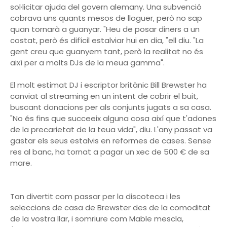
sol·licitar ajuda del govern alemany. Una subvenció
cobrava uns quants mesos de lloguer, però no sap
quan tornarà a guanyar. "Heu de posar diners a un
costat, però és difícil estalviar hui en dia, "ell diu. "La
gent creu que guanyem tant, però la realitat no és
així per a molts DJs de la meua gamma".
El molt estimat DJ i escriptor britànic Bill Brewster ha
canviat al streaming en un intent de cobrir el buit,
buscant donacions per als conjunts jugats a sa casa.
"No és fins que succeeix alguna cosa així que t'adones
de la precarietat de la teua vida", diu. L'any passat va
gastar els seus estalvis en reformes de cases. Sense
res al banc, ha tornat a pagar un xec de 500 € de sa
mare.
Tan divertit com passar per la discoteca i les
seleccions de casa de Brewster des de la comoditat
de la vostra llar, i somriure com Mable mescla,