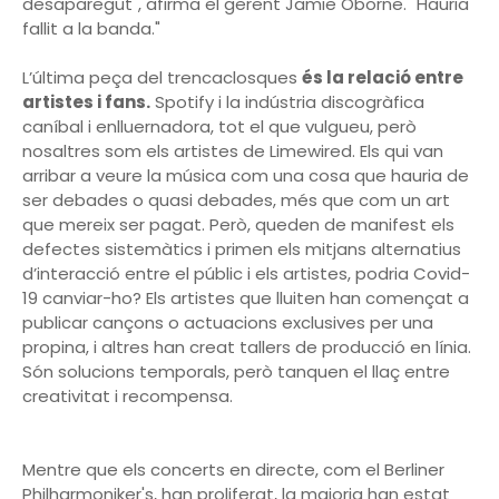
desaparegut", afirma el gerent Jamie Oborne. "Hauria
fallit a la banda."
L’última peça del trencaclosques
és la relació entre
artistes i fans.
Spotify i la indústria discogràfica
caníbal i enlluernadora, tot el que vulgueu, però
nosaltres som els artistes de Limewired. Els qui van
arribar a veure la música com una cosa que hauria de
ser debades o quasi debades, més que com un art
que mereix ser pagat. Però, queden de manifest els
defectes sistemàtics i primen els mitjans alternatius
d’interacció entre el públic i els artistes, podria Covid-
19 canviar-ho? Els artistes que lluiten han començat a
publicar cançons o actuacions exclusives per una
propina, i altres han creat tallers de producció en línia.
Són solucions temporals, però tanquen el llaç entre
creativitat i recompensa.
Mentre que els concerts en directe, com el Berliner
Philharmoniker's, han proliferat, la majoria han estat