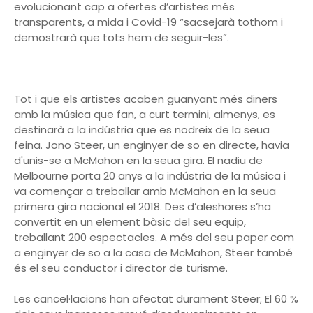
evolucionant cap a ofertes d’artistes més
transparents, a mida i Covid-19 “sacsejarà tothom i
demostrarà que tots hem de seguir-les”.
Tot i que els artistes acaben guanyant més diners
amb la música que fan, a curt termini, almenys, es
destinarà a la indústria que es nodreix de la seua
feina. Jono Steer, un enginyer de so en directe, havia
d'unis-se a McMahon en la seua gira. El nadiu de
Melbourne porta 20 anys a la indústria de la música i
va començar a treballar amb McMahon en la seua
primera gira nacional el 2018. Des d’aleshores s’ha
convertit en un element bàsic del seu equip,
treballant 200 espectacles. A més del seu paper com
a enginyer de so a la casa de McMahon, Steer també
és el seu conductor i director de turisme.
Les cancel·lacions han afectat durament Steer; El 60 %