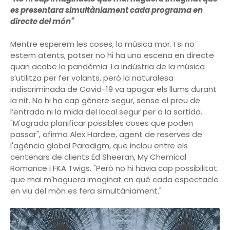
es presentara simultàniament cada programa en
directe del món"
Mentre esperem les coses, la música mor. I si no
estem atents, potser no hi ha una escena en directe
quan acabe la pandèmia. La indústria de la música
s’utilitza per fer volants, però la naturalesa
indiscriminada de Covid-19 va apagar els llums durant
la nit. No hi ha cap gènere segur, sense el preu de
l’entrada ni la mida del local segur per a la sortida.
"M'agrada planificar possibles coses que poden
passar", afirma Alex Hardee, agent de reserves de
l'agència global Paradigm, que inclou entre els
centenars de clients Ed Sheeran, My Chemical
Romance i FKA Twigs. "Però no hi havia cap possibilitat
que mai m'haguera imaginat en què cada espectacle
en viu del món es fera simultàniament."