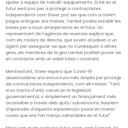
ajudar a equips de treball i equipaments. Si bé en el
futur serà poc per a protegir a contractistes
independents com Steer, pot ser que com a mínim
pague el lloguer ara mateix. També podria establir les
bases per a nous arranjaments en el futur. Un
representant de l'agència de reserves explica que,
com els músics de directe, que sovint acudixen a un
agent per assegurar-se que no s'uneixquen a altres
gires, els membres de la gira també podrien posar-se
en contracte amb un salari bàsic i constant.
Mentrestant, Steer espera que Covid-19
desencadene una estructura més àmplia per protegir
els contractistes independents, com ell mateix. "Tant
si es tracta d'unió, canvis en la legislació
governamental, o simplement un finançament més
accessible a través dels ajuts i subvencions, hauríem
d'aprendre d'aquesta experiència i posar en marxa
coses que ens fan menys vulnerables en el futur".
Ningú sap quan serà eixe futur, però, com l'esport, és