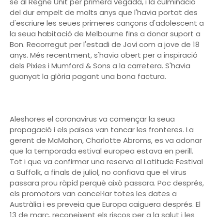
se al Regne Unit per primera vegada, i la culminació
del dur empelt de molts anys que l'havia portat des
d'escriure les seues primeres cançons d'adolescent a
la seua habitació de Melbourne fins a donar suport a
Bon. Recorregut per l'estadi de Jovi com a jove de 18
anys. Més recentment, s'havia obert per a inspiració
dels Pixies i Mumford & Sons a la carretera. S'havia
guanyat la glòria pagant una bona factura.
Aleshores el coronavirus va començar la seua
propagació i els països van tancar les fronteres. La
gerent de McMahon, Charlotte Abroms, es va adonar
que la temporada estival europea estava en perill.
Tot i que va confirmar una reserva al Latitude Festival
a Suffolk, a finals de juliol, no confiava que el virus
passara prou ràpid perquè això passara. Poc després,
els promotors van cancel·lar totes les dates a
Austràlia i es preveia que Europa caiguera després. El
13 de març, reconeixent els riscos per a la salut i les