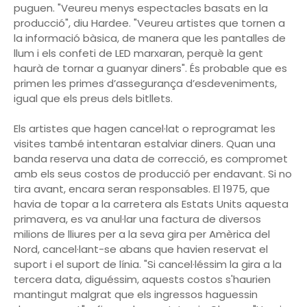
puguen. "Veureu menys espectacles basats en la
producció", diu Hardee. "Veureu artistes que tornen a
la informació bàsica, de manera que les pantalles de
llum i els confeti de LED marxaran, perquè la gent
haurà de tornar a guanyar diners". És probable que es
primen les primes d’assegurança d’esdeveniments,
igual que els preus dels bitllets.
Els artistes que hagen cancel·lat o reprogramat les
visites també intentaran estalviar diners. Quan una
banda reserva una data de correcció, es compromet
amb els seus costos de producció per endavant. Si no
tira avant, encara seran responsables. El 1975, que
havia de topar a la carretera als Estats Units aquesta
primavera, es va anul·lar una factura de diversos
milions de lliures per a la seva gira per Amèrica del
Nord, cancel·lant-se abans que havien reservat el
suport i el suport de línia. "Si cancel·léssim la gira a la
tercera data, diguéssim, aquests costos s'haurien
mantingut malgrat que els ingressos haguessin