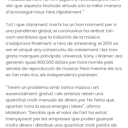
vist que aquests festivals virtuals són la millor manera
d'aconseguir nous fans ràpidament."
Tot i que clarament mai hi ha un bon moment per a
una pandèmia global, el coronavirus ha arribat tal i
com semblava que la indústria de la música
s’adaptava finalment a l’era de streaming: el 2019 va
ser el cinquè any consecutiu de creixement i les tres
grans marrques principals: Universal, Sony. i Warner: ara
generen quasi 800.000 dòlars per hora només pels
serveis de reproducció de música. Però mentre els rics
es fan més rics, els independents pateixen.
"Tenim un problema amb tanta música i art
essencialment gratuït i els artistes reben una
quantitat molt menuda de diners per fer feina que
aporten tota la seua energia i idees", afirma
McMahon. "Sembla que el valor de l'art ha estat
menyspreat per les empreses que poden guanyar
molts diners i distribuir una quantitat molt petita als