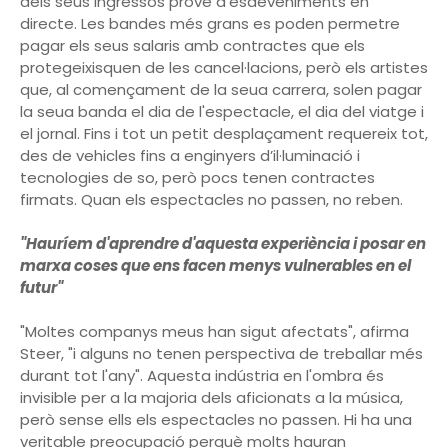
dels seus ingressos prové d’esdeveniments en
directe. Les bandes més grans es poden permetre
pagar els seus salaris amb contractes que els
protegeixisquen de les cancel·lacions, però els artistes
que, al començament de la seua carrera, solen pagar
la seua banda el dia de l'espectacle, el dia del viatge i
el jornal. Fins i tot un petit desplaçament requereix tot,
des de vehicles fins a enginyers d’il·luminació i
tecnologies de so, però pocs tenen contractes
firmats. Quan els espectacles no passen, no reben.
"Hauríem d'aprendre d'aquesta experiència i posar en
marxa coses que ens facen menys vulnerables en el
futur"
"Moltes companys meus han sigut afectats", afirma
Steer, "i alguns no tenen perspectiva de treballar més
durant tot l'any". Aquesta indústria en l'ombra és
invisible per a la majoria dels aficionats a la música,
però sense ells els espectacles no passen. Hi ha una
veritable preocupació perquè molts hauran