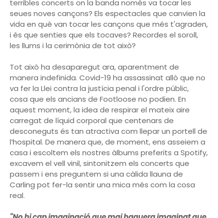
terribles concerts on la banda només va tocar les
seues noves cançons? Els espectacles que canvien la
vida en què van tocar les cançons que més t'agraden,
i és que senties que els tocaves? Recordes el soroll,
les llums i la cerimònia de tot això?
Tot això ha desaparegut ara, aparentment de
manera indefinida. Covid-19 ha assassinat allò que no
va fer la Llei contra la justícia penal i l'ordre públic,
cosa que els ancians de Footloose no podien. En
aquest moment, la idea de respirar el mateix aire
carregat de líquid corporal que centenars de
desconeguts és tan atractiva com llepar un portell de
l’hospital. De manera que, de moment, ens asseiem a
casa i escoltem els nostres àlbums preferits a Spotify,
excavem el vell vinil, sintonitzem els concerts que
passem i ens preguntem si una càlida llauna de
Carling pot fer-la sentir una mica més com la cosa
real.
"No hi cap imaginació que mai haguera imaginat que