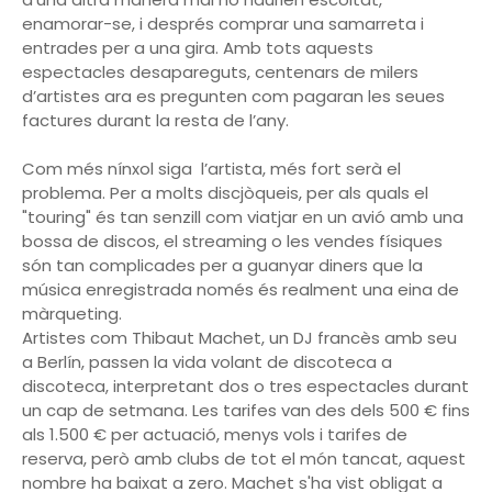
enamorar-se, i després comprar una samarreta i
entrades per a una gira. Amb tots aquests
espectacles desapareguts, centenars de milers
d’artistes ara es pregunten com pagaran les seues
factures durant la resta de l’any.
Com més nínxol siga l’artista, més fort serà el
problema. Per a molts discjòqueis, per als quals el
"touring" és tan senzill com viatjar en un avió amb una
bossa de discos, el streaming o les vendes físiques
són tan complicades per a guanyar diners que la
música enregistrada només és realment una eina de
màrqueting.
Artistes com Thibaut Machet, un DJ francès amb seu
a Berlín, passen la vida volant de discoteca a
discoteca, interpretant dos o tres espectacles durant
un cap de setmana. Les tarifes van des dels 500 € fins
als 1.500 € per actuació, menys vols i tarifes de
reserva, però amb clubs de tot el món tancat, aquest
nombre ha baixat a zero. Machet s'ha vist obligat a