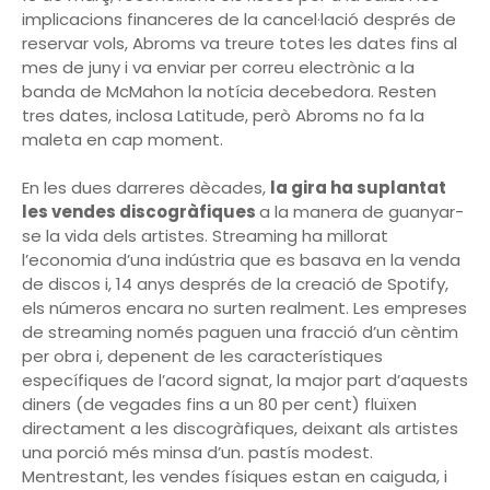
implicacions financeres de la cancel·lació després de
reservar vols, Abroms va treure totes les dates fins al
mes de juny i va enviar per correu electrònic a la
banda de McMahon la notícia decebedora. Resten
tres dates, inclosa Latitude, però Abroms no fa la
maleta en cap moment.
En les dues darreres dècades,
la gira ha suplantat
les vendes discogràfiques
a la manera de guanyar-
se la vida dels artistes. Streaming ha millorat
l’economia d’una indústria que es basava en la venda
de discos i, 14 anys després de la creació de Spotify,
els números encara no surten realment. Les empreses
de streaming només paguen una fracció d’un cèntim
per obra i, depenent de les característiques
específiques de l’acord signat, la major part d’aquests
diners (de vegades fins a un 80 per cent) fluïxen
directament a les discogràfiques, deixant als artistes
una porció més minsa d’un. pastís modest.
Mentrestant, les vendes físiques estan en caiguda, i