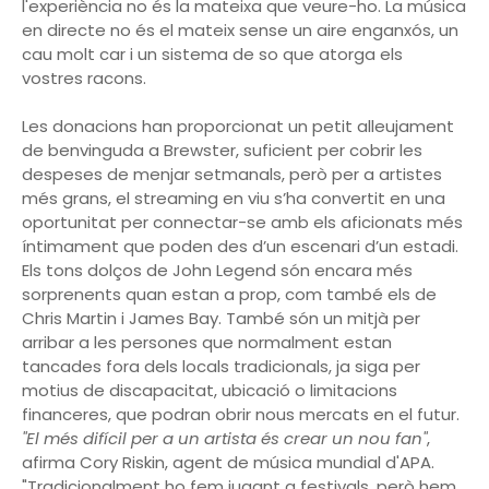
l'experiència no és la mateixa que veure-ho. La música
en directe no és el mateix sense un aire enganxós, un
cau molt car i un sistema de so que atorga els
vostres racons.
Les donacions han proporcionat un petit alleujament
de benvinguda a Brewster, suficient per cobrir les
despeses de menjar setmanals, però per a artistes
més grans, el streaming en viu s’ha convertit en una
oportunitat per connectar-se amb els aficionats més
íntimament que poden des d’un escenari d’un estadi.
Els tons dolços de John Legend són encara més
sorprenents quan estan a prop, com també els de
Chris Martin i James Bay. També són un mitjà per
arribar a les persones que normalment estan
tancades fora dels locals tradicionals, ja siga per
motius de discapacitat, ubicació o limitacions
financeres, que podran obrir nous mercats en el futur.
"El més difícil per a un artista és crear un nou fan"
,
afirma Cory Riskin, agent de música mundial d'APA.
"Tradicionalment ho fem jugant a festivals, però hem