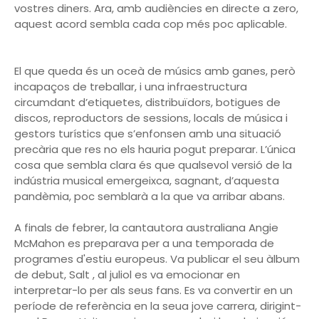
vostres diners. Ara, amb audiències en directe a zero,
aquest acord sembla cada cop més poc aplicable.
El que queda és un oceà de músics amb ganes, però
incapaços de treballar, i una infraestructura
circumdant d’etiquetes, distribuïdors, botigues de
discos, reproductors de sessions, locals de música i
gestors turístics que s’enfonsen amb una situació
precària que res no els hauria pogut preparar. L’única
cosa que sembla clara és que qualsevol versió de la
indústria musical emergeixca, sagnant, d’aquesta
pandèmia, poc semblarà a la que va arribar abans.
A finals de febrer, la cantautora australiana Angie
McMahon es preparava per a una temporada de
programes d'estiu europeus. Va publicar el seu àlbum
de debut, Salt , al juliol es va emocionar en
interpretar-lo per als seus fans. Es va convertir en un
període de referència en la seua jove carrera, dirigint-