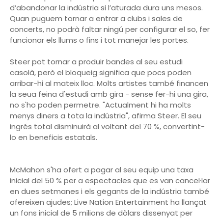
d’abandonar la indústria si l’aturada dura uns mesos.
Quan puguem tornar a entrar a clubs i sales de
concerts, no podrà faltar ningú per configurar el so, fer
funcionar els llums o fins i tot manejar les portes.
Steer pot tornar a produir bandes al seu estudi
casolà, però el bloqueig significa que pocs poden
arribar-hi al mateix lloc. Molts artistes també financen
la seua feina d'estudi amb gira - sense fer-hi una gira,
no s'ho poden permetre. "Actualment hi ha molts
menys diners a tota la indústria", afirma Steer. El seu
ingrés total disminuirà al voltant del 70 %, convertint-
lo en beneficis estatals.
McMahon s'ha ofert a pagar al seu equip una taxa
inicial del 50 % per a espectacles que es van cancel·lar
en dues setmanes i els gegants de la indústria també
ofereixen ajudes; Live Nation Entertainment ha llançat
un fons inicial de 5 milions de dòlars dissenyat per