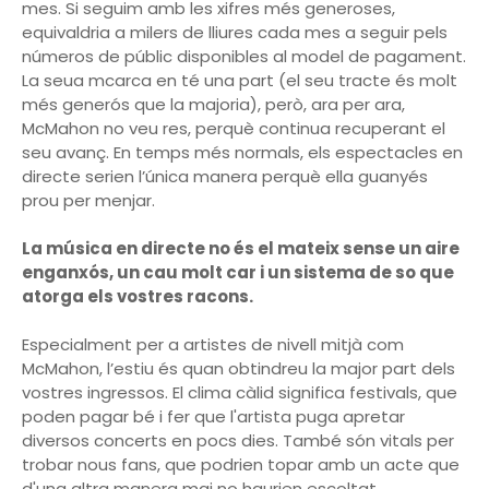
mes. Si seguim amb les xifres més generoses,
equivaldria a milers de lliures cada mes a seguir pels
números de públic disponibles al model de pagament.
La seua mcarca en té una part (el seu tracte és molt
més generós que la majoria), però, ara per ara,
McMahon no veu res, perquè continua recuperant el
seu avanç. En temps més normals, els espectacles en
directe serien l’única manera perquè ella guanyés
prou per menjar.
La música en directe no és el mateix sense un aire
enganxós, un cau molt car i un sistema de so que
atorga els vostres racons.
Especialment per a artistes de nivell mitjà com
McMahon, l’estiu és quan obtindreu la major part dels
vostres ingressos. El clima càlid significa festivals, que
poden pagar bé i fer que l'artista puga apretar
diversos concerts en pocs dies. També són vitals per
trobar nous fans, que podrien topar amb un acte que
d'una altra manera mai no haurien escoltat,