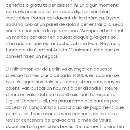
benèfics o gratuïts per assistir-hi. En algun moment,
però, els preus de les entrades digitals semblen
inevitables. Potser per davant de la dinàmica, Erykah
Badu va cobrar un parell de dòlars per entrar a la seua
sèrie de concerts de quarantena. "Sempre hi ha hagut
un mercat per això i en aquest bloqueig, la gent se
n'ha adonat que és fantàstic", afirma Marc Geylman,
fundador de Cardinal Artists. "Finalment, crec que es
convertirà en un negoci."
El Philharmoniker de Berlín va avançar en aquesta
direcció fa més d’una dècada. El 2009, en adonar-se
que els ingressos dels seus enregistraments anaven
caient, van buscar un nou mitjà per difondre i treure
diners en valor del seu treball existent. La resposta:
Digital Concert Hall, una plataforma a la qual es pot
accedir mitjançant una subscripció de pagament, que
permet als fans mirar els seus concerts en directe i
revisar centenars de gravacions, a més de veure
documentals i pel·lícules bonus. De moment, ofereixen