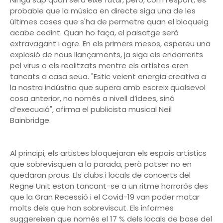
probable que la música en directe siga una de les
últimes coses que s'ha de permetre quan el bloqueig
acabe cedint. Quan ho faça, el paisatge serà
extravagant i agre. En els primers mesos, espereu una
explosió de nous llançaments, ja siga els endarrerits
pel virus o els realitzats mentre els artistes eren
tancats a casa seua. "Estic veient energia creativa a
la nostra indústria que supera amb escreix qualsevol
cosa anterior, no només a nivell d’idees, sinó
d’execució", afirma el publicista musical Neil
Bainbridge.
Al principi, els artistes bloquejaran els espais artístics
que sobrevisquen a la parada, però potser no en
quedaran prous. Els clubs i locals de concerts del
Regne Unit estan tancant-se a un ritme horrorós des
que la Gran Recessió i el Covid-19 van poder matar
molts dels que han sobreviscut. Els informes
suggereixen que només el 17 % dels locals de base del