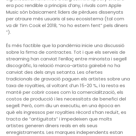
era poc rendible a principis d’any, i rivals com Apple
Music són bàsicament líders de pèrdues dissenyats
per atraure més usuaris al seu ecosistema (tal com
va dir Tim Cook el 2018, “no ho estem fent” pels diners
”).
És més factible que la pandèmia inicie una discussió
sobre la firma de contractes. Tot i que els serveis de
streaming han canviat l’enllaç entre minorista i segell
discogràfic, la relació marca-artista gairebé no ha
canviat des dels anys setanta. Les ofertes
tradicionals de gravació paguen els artistes sobre una
taxa de royalties, al voltant d’un 15-20 %, i la resta es
manté per cobrir coses com la comercialització, els
costos de producció i les necessitats de benefici del
segell. Però, com diu un executiu, en una època en
què els ingressos per royalties rècord s’han reduït, es
tracta de “antiguitats” i impedeixen que molts
artistes generen diners reals en els seus
enregistraments. Les marques independents estan