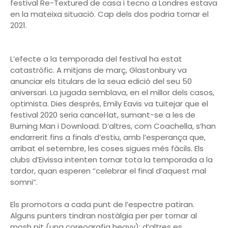
festival Re-Textured de casa i tecno a Londres estava
en la mateixa situació. Cap dels dos podria tornar el
2021.
L’efecte a la temporada del festival ha estat
catastròfic. A mitjans de març, Glastonbury va
anunciar els titulars de la seua edició del seu 50
aniversari. La jugada semblava, en el millor dels casos,
optimista. Dies després, Emily Eavis va tuitejar que el
festival 2020 seria cancel·lat, sumant-se a les de
Burning Man i Download. D’altres, com Coachella, s’han
endarrerit fins a finals d’estiu, amb l’esperança que,
arribat el setembre, les coses sigues més fàcils. Els
clubs d’Eivissa intenten tornar tota la temporada a la
tardor, quan esperen “celebrar el final d’aquest mal
somni”.
Els promotors a cada punt de l’espectre patiran.
Alguns punters tindran nostàlgia per per tornar al
mosh pit (una coreografia heavy); d’altres es