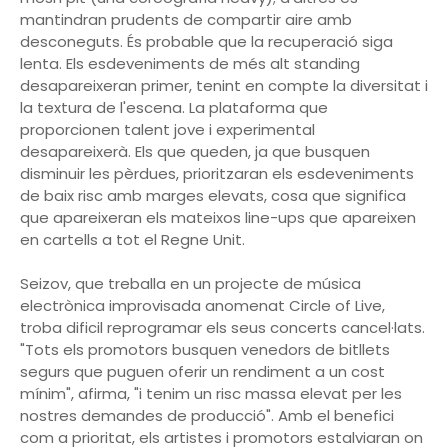
mantindran prudents de compartir aire amb
desconeguts. És probable que la recuperació siga
lenta. Els esdeveniments de més alt standing
desapareixeran primer, tenint en compte la diversitat i
la textura de l'escena. La plataforma que
proporcionen talent jove i experimental
desapareixerà. Els que queden, ja que busquen
disminuir les pèrdues, prioritzaran els esdeveniments
de baix risc amb marges elevats, cosa que significa
que apareixeran els mateixos line-ups que apareixen
en cartells a tot el Regne Unit.
Seizov, que treballa en un projecte de música
electrònica improvisada anomenat Circle of Live,
troba dificil reprogramar els seus concerts cancel·lats.
"Tots els promotors busquen venedors de bitllets
segurs que puguen oferir un rendiment a un cost
mínim", afirma, "i tenim un risc massa elevat per les
nostres demandes de producció". Amb el benefici
com a prioritat, els artistes i promotors estalviaran on