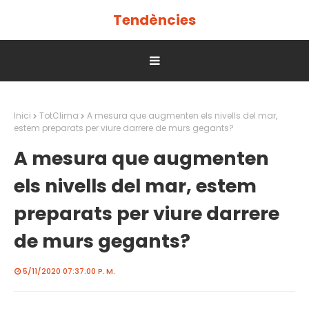
Tendències
Inici
TotClima
A mesura que augmenten els nivells del mar,
estem preparats per viure darrere de murs gegants?
A mesura que augmenten
els nivells del mar, estem
preparats per viure darrere
de murs gegants?
5/11/2020 07:37:00 P. M.