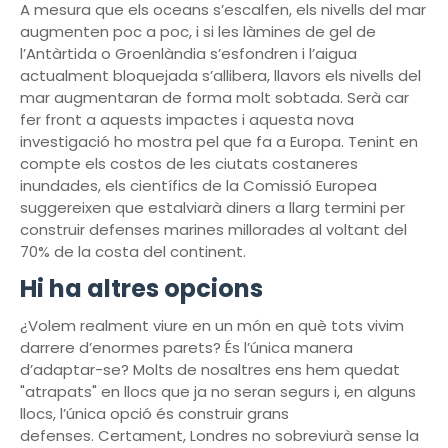
A mesura que els oceans s’escalfen, els nivells del mar
augmenten poc a poc, i si les làmines de gel de
l’Antàrtida o Groenlàndia s’esfondren i l’aigua
actualment bloquejada s’allibera, llavors els nivells del
mar augmentaran de forma molt sobtada. Serà car
fer front a aquests impactes i aquesta nova
investigació ho mostra pel que fa a Europa. Tenint en
compte els costos de les ciutats costaneres
inundades, els científics de la Comissió Europea
suggereixen que estalviarà diners a llarg termini per
construir defenses marines millorades al voltant del
70% de la costa del continent.
Hi ha altres opcions
¿Volem realment viure en un món en què tots vivim
darrere d’enormes parets? És l’única manera
d’adaptar-se? Molts de nosaltres ens hem quedat
"atrapats" en llocs que ja no seran segurs i, en alguns
llocs, l’única opció és construir grans
defenses. Certament, Londres no sobreviurà sense la