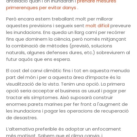
antelació quan i on inundaran i
prendre mesures
primerenques per evitar danys
.
Però encara estem treballant molt per millorar
aquestes previsions i segueix sent
molt difícil
preveure
les inundacions. Ens queda un llarg camí per recórrer
fins que dominem la ciència, però només mitjançant
la combinació de mètodes (previsió, solucions
naturals, algunes defenses dures, etc.) sobreviurem al
futur aquós que ens espera.
El cost del canvi climàtic fins i tot en aquesta menuda
part del món i per a aquesta àrea d’impacte és la
visualització de la vista. Tenim una opció. La primera
opció seria acceptar el business as usual i pagar per
tractar els símptomes. Això suposarà construir
enormes parets marines per fer front a l'augment de
les inundacions i pagar les operacions de recuperació
de desastres.
L’alternativa preferible és adoptar un enfocament
més matisat. Sabem que el clima canvia, i