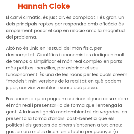
Hannah Cloke
El canvi climàtic, és just dir, és complicat. I és gran. Un
dels principals reptes per respondre amb eficàcia és
simplement posar el cap en relació amb la magnitud
del problema.
Això no és únic en l’estudi del món físic, per
descomptat. Científics i economistes dediquen molt
de temps a simplificar el món real complex en parts
més petites i senzilles, per esbrinar el seu
funcionament. És una de les raons per les quals creem
“models”: mini versions de la realitat en què podem
jugar, canviar variables i veure què passa.
Ens encanta quan puguem esbrinar alguna cosa sobre
el món real i presentar-lo de forma que l’entenga la
gent. A la investigació mediambiental, de vegades, es
presenta la forma d’anàlisi cost-benefici que els
polítics i els gestors de diners s’entenen a tot arreu:
gasten ara molts diners en efectiu per guanyar (o