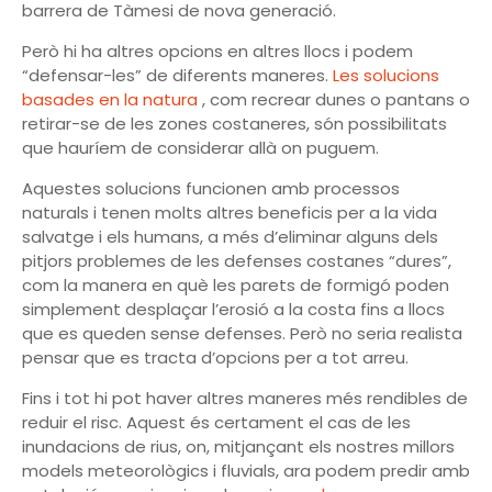
barrera de Tàmesi de nova generació.
Però hi ha altres opcions en altres llocs i podem
“defensar-les” de diferents maneres.
Les solucions
basades en la natura
, com recrear dunes o pantans o
retirar-se de les zones costaneres, són possibilitats
que hauríem de considerar allà on puguem.
Aquestes solucions funcionen amb processos
naturals i tenen molts altres beneficis per a la vida
salvatge i els humans, a més d’eliminar alguns dels
pitjors problemes de les defenses costanes “dures”,
com la manera en què les parets de formigó poden
simplement desplaçar l’erosió a la costa fins a llocs
que es queden sense defenses. Però no seria realista
pensar que es tracta d’opcions per a tot arreu.
Fins i tot hi pot haver altres maneres més rendibles de
reduir el risc. Aquest és certament el cas de les
inundacions de rius, on, mitjançant els nostres millors
models meteorològics i fluvials, ara podem predir amb