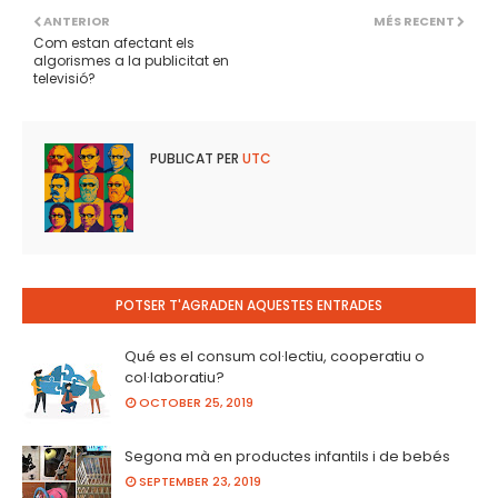
ANTERIOR
MÉS RECENT
Com estan afectant els
algorismes a la publicitat en
televisió?
PUBLICAT PER
UTC
POTSER T'AGRADEN AQUESTES ENTRADES
Qué es el consum col·lectiu, cooperatiu o
col·laboratiu?
OCTOBER 25, 2019
Segona mà en productes infantils i de bebés
SEPTEMBER 23, 2019