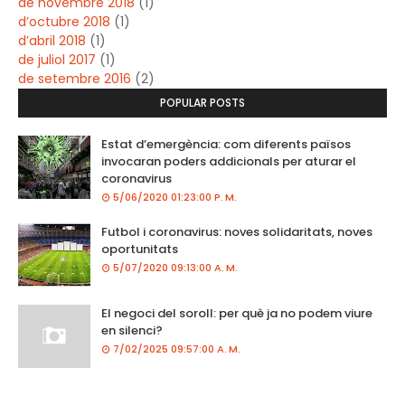
de novembre 2018
(1)
d’octubre 2018
(1)
d’abril 2018
(1)
de juliol 2017
(1)
de setembre 2016
(2)
POPULAR POSTS
Estat d’emergència: com diferents països
invocaran poders addicionals per aturar el
coronavirus
5/06/2020 01:23:00 P. M.
Futbol i coronavirus: noves solidaritats, noves
oportunitats
5/07/2020 09:13:00 A. M.
El negoci del soroll: per què ja no podem viure
en silenci?
7/02/2025 09:57:00 A. M.