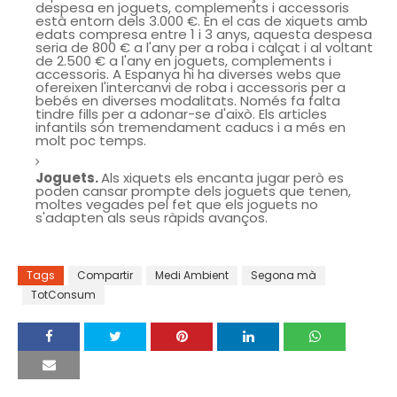
despesa en joguets, complements i accessoris
està entorn dels 3.000 €. En el cas de xiquets amb
edats compresa entre 1 i 3 anys, aquesta despesa
seria de 800 € a l'any per a roba i calçat i al voltant
de 2.500 € a l'any en joguets, complements i
accessoris. A Espanya hi ha diverses webs que
ofereixen l'intercanvi de roba i accessoris per a
bebés en diverses modalitats. Només fa falta
tindre fills per a adonar-se d'això. Els articles
infantils són tremendament caducs i a més en
molt poc temps.
Joguets.
Als xiquets els encanta jugar però es
poden cansar prompte dels joguets que tenen,
moltes vegades pel fet que els joguets no
s'adapten als seus ràpids avanços.
Tags
Compartir
Medi Ambient
Segona mà
TotConsum