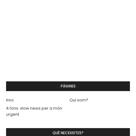
PÀGINES
Inici
Qui som?
A fons: slow news per a món
urgent
QUÈ NECESSITES?