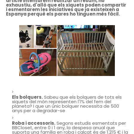
article intentarem realitzar un resum, no
exhaustiu, d'allò que els xiquets poden compartir
i esmentarem les iniciatives que ja existeixen a
Espanya perquè els pares ho tinguen més fàcil.
Els bolquers.
Sabeu que els bolquers de tots els
xiquets del món representen l'1% del fem del
planeta? I que un únic bolquer necessita de 500
anys per a degradar-se
Roba i accessoris.
Segons estudis esmentats per
BBCloset, entre 0 i 1 any, la despesa anual que
suporta una família en roba i calçat és de 1.215 € i la