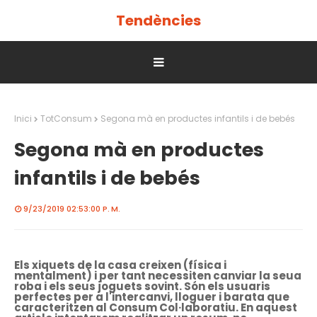
Tendències
Inici
TotConsum
Segona mà en productes infantils i de bebés
Segona mà en productes
infantils i de bebés
9/23/2019 02:53:00 P. M.
Els xiquets de la casa creixen (física i
mentalment) i per tant necessiten canviar la seua
roba i els seus joguets sovint. Són els usuaris
perfectes per a l'intercanvi, lloguer i barata que
caracteritzen al Consum Col·laboratiu. En aquest