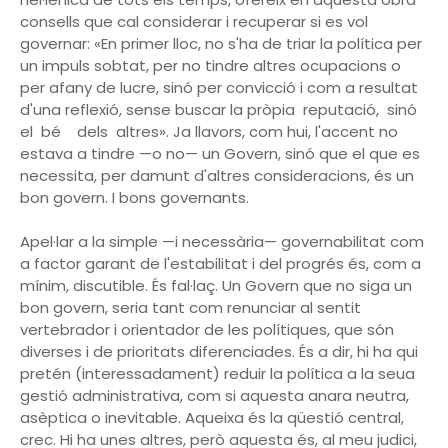
consells que cal considerar i recuperar si es vol
governar: «En primer lloc, no s'ha de triar la política per
un impuls sobtat, per no tindre altres ocupacions o
per afany de lucre, sinó per convicció i com a resultat
d'una reflexió, sense buscar la pròpia reputació, sinó
el bé dels altres». Ja llavors, com hui, l'accent no
estava a tindre —o no— un Govern, sinó que el que es
necessita, per damunt d'altres consideracions, és un
bon govern. I bons governants.
Apel·lar a la simple —i necessària— governabilitat com
a factor garant de l'estabilitat i del progrés és, com a
mínim, discutible. És fal·laç. Un Govern que no siga un
bon govern, seria tant com renunciar al sentit
vertebrador i orientador de les polítiques, que són
diverses i de prioritats diferenciades. És a dir, hi ha qui
pretén (interessadament) reduir la política a la seua
gestió administrativa, com si aquesta anara neutra,
asèptica o inevitable. Aqueixa és la qüestió central,
crec. Hi ha unes altres, però aquesta és, al meu judici,