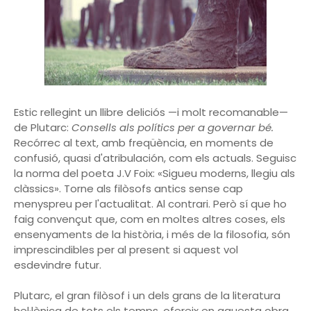
Estic rellegint un llibre deliciós —i molt recomanable—
de Plutarc:
Consells als polítics per a governar bé.
Recórrec al text, amb freqüència, en moments de
confusió, quasi d'atribulación, com els actuals. Seguisc
la norma del poeta J.V Foix: «Sigueu moderns, llegiu als
clàssics». Torne als filòsofs antics sense cap
menyspreu per l'actualitat. Al contrari. Però sí que ho
faig convençut que, com en moltes altres coses, els
ensenyaments de la història, i més de la filosofia, són
imprescindibles per al present si aquest vol
esdevindre futur.
Plutarc, el gran filòsof i un dels grans de la literatura
hel·lènica de tots els temps, ofereix en aquesta obra