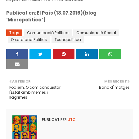
Publicat en: El País (18.07.2016)(blog
‘Micropolítica’)
Tags
Comunicació Política
Comunicació Social
Orxata and Polítics
Tecnopolítica
ANTERIOR
MÉS RECENT
Podíem. O com conquistar
Banc d'imatges
l'Estat amb memes i
llàgrimes
PUBLICAT PER
UTC