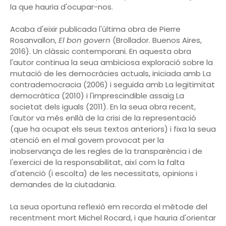
la que hauria d'ocupar-nos.
Acaba d'eixir publicada l'última obra de Pierre
Rosanvallon,
El bon govern
(Brollador. Buenos Aires,
2016). Un clàssic contemporani. En aquesta obra
l'autor continua la seua ambiciosa exploració sobre la
mutació de les democràcies actuals, iniciada amb La
contrademocracia (2006) i seguida amb La legitimitat
democràtica (2010) i l'imprescindible assaig La
societat dels iguals (2011). En la seua obra recent,
l'autor va més enllà de la crisi de la representació
(que ha ocupat els seus textos anteriors) i fixa la seua
atenció en el mal govern provocat per la
inobservança de les regles de la transparència i de
l'exercici de la responsabilitat, així com la falta
d'atenció (i escolta) de les necessitats, opinions i
demandes de la ciutadania.
La seua oportuna reflexió em recorda el mètode del
recentment mort Michel Rocard, i que hauria d'orientar