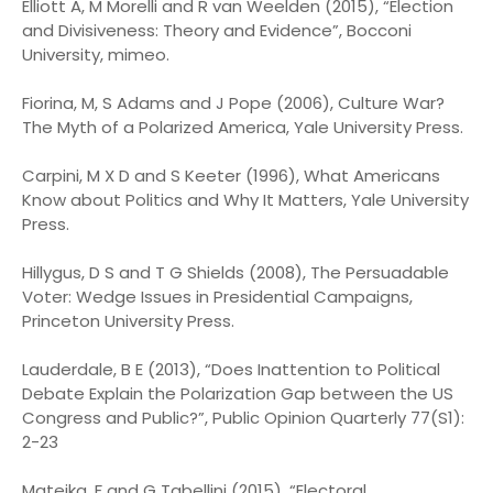
Elliott A, M Morelli and R van Weelden (2015), “Election
and Divisiveness: Theory and Evidence”, Bocconi
University, mimeo.
Fiorina, M, S Adams and J Pope (2006), Culture War?
The Myth of a Polarized America, Yale University Press.
Carpini, M X D and S Keeter (1996), What Americans
Know about Politics and Why It Matters, Yale University
Press.
Hillygus, D S and T G Shields (2008), The Persuadable
Voter: Wedge Issues in Presidential Campaigns,
Princeton University Press.
Lauderdale, B E (2013), “Does Inattention to Political
Debate Explain the Polarization Gap between the US
Congress and Public?”, Public Opinion Quarterly 77(S1):
2-23
Matejka, F and G Tabellini (2015), “Electoral