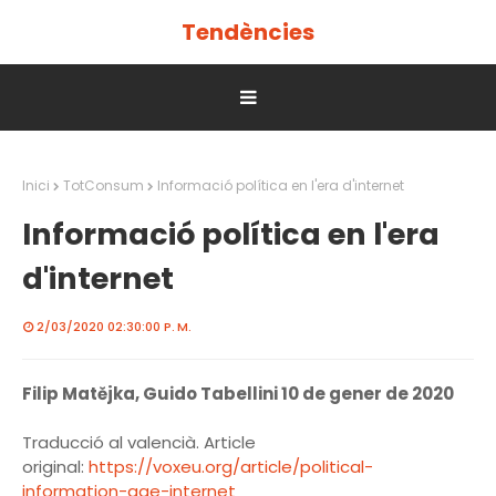
Tendències
Inici
TotConsum
Informació política en l'era d'internet
Informació política en l'era
d'internet
2/03/2020 02:30:00 P. M.
Filip Matějka, Guido Tabellini 10 de gener de 2020
Traducció al valencià. Article
original:
https://voxeu.org/article/political-
information-age-internet