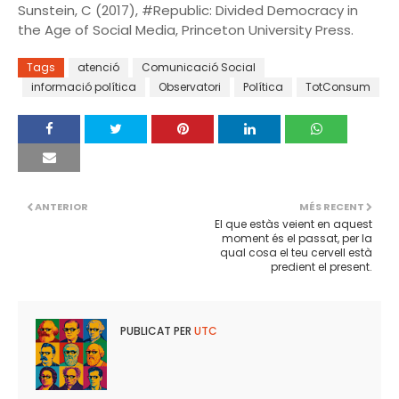
Sunstein, C (2017), #Republic: Divided Democracy in
the Age of Social Media, Princeton University Press.
Tags
atenció
Comunicació Social
informació política
Observatori
Política
TotConsum
ANTERIOR
MÉS RECENT
El que estàs veient en aquest
moment és el passat, per la
qual cosa el teu cervell està
predient el present.
PUBLICAT PER
UTC