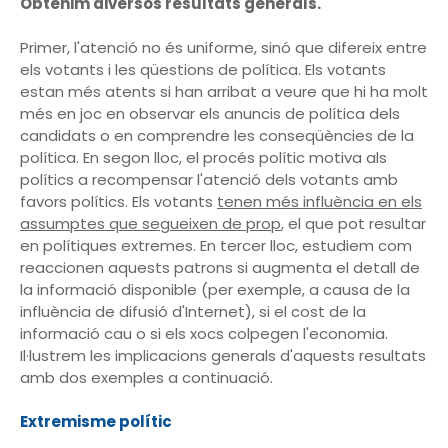
Obtenim diversos resultats generals.
Primer, l'atenció no és uniforme, sinó que difereix entre
els votants i les qüestions de política. Els votants
estan més atents si han arribat a veure que hi ha molt
més en joc en observar els anuncis de política dels
candidats o en comprendre les conseqüències de la
política. En segon lloc, el procés polític motiva als
polítics a recompensar l'atenció dels votants amb
favors polítics. Els votants
tenen més influència en els
assumptes que segueixen de prop
, el que pot resultar
en polítiques extremes. En tercer lloc, estudiem com
reaccionen aquests patrons si augmenta el detall de
la informació disponible (per exemple, a causa de la
influència de difusió d'Internet), si el cost de la
informació cau o si els xocs colpegen l'economia.
Il·lustrem les implicacions generals d'aquests resultats
amb dos exemples a continuació.
Extremisme polític