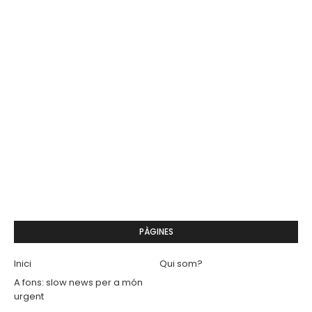
PÀGINES
Inici
Qui som?
A fons: slow news per a món
urgent