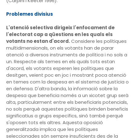
(Carpini i Keeter 1996).
Problemes divisius
L'atenció selectiva dirigeix l'enfocament de
l'electorat cap a qüestions en les quals els
votants no estan d'acord.
Considere les polítiques
multidimensionals, on els votants han de parar
atenció a diversos instruments de política i no sols a
un. Respecte als temes en els quals tots estan
d'acord, els votants esperen les polítiques que
desitgen, veient poc en joc i mostrant poca atenció
en temes com la despesa en el sistema de justícia o
en defensa. D'altra banda, la informació sobre la
despesa que beneficia només a un xicotet grup serà
alta, particularment entre els beneficiaris potencials,
no sols perquè aquestes polítiques brinden beneficis
significatius a grups específics, sinó també perquè
s'oposen tots els altres. Aquesta oposició
generalitzada implica que les polítiques
seleccionades són sempre insuficients des de la