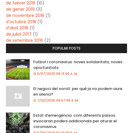
de febrer 2019
(10)
de gener 2019
(11)
de novembre 2018
(1)
d’octubre 2018
(1)
d’abril 2018
(1)
de juliol 2017
(1)
de setembre 2016
(2)
POPULAR POSTS
Futbol i coronavirus: noves solidaritats, noves
oportunitats
5/07/2020 09:13:00 A. M.
El negoci del soroll: per què ja no podem viure
en silenci?
7/02/2025 09:57:00 A. M.
Estat d’emergència: com diferents països
invocaran poders addicionals per aturar el
coronavirus
5/06/2020 01:23:00 P. M.