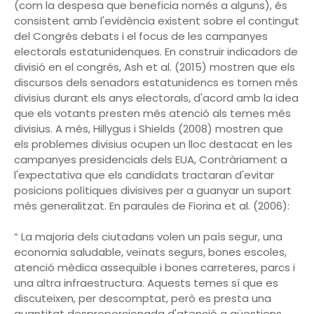
(com la despesa que beneficia només a alguns), és
consistent amb l'evidència existent sobre el contingut
del Congrés debats i el focus de les campanyes
electorals estatunidenques. En construir indicadors de
divisió en el congrés, Ash et al. (2015) mostren que els
discursos dels senadors estatunidencs es tornen més
divisius durant els anys electorals, d'acord amb la idea
que els votants presten més atenció als temes més
divisius. A més, Hillygus i Shields (2008) mostren que
els problemes divisius ocupen un lloc destacat en les
campanyes presidencials dels EUA, Contràriament a
l'expectativa que els candidats tractaran d'evitar
posicions polítiques divisives per a guanyar un suport
més generalitzat. En paraules de Fiorina et al. (2006):
“ La majoria dels ciutadans volen un país segur, una
economia saludable, veïnats segurs, bones escoles,
atenció mèdica assequible i bones carreteres, parcs i
una altra infraestructura. Aquests temes sí que es
discuteixen, per descomptat, però es presta una
quantitat desproporcionada d'atenció a qüestions