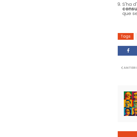
S'ha d
cons
que se
Tags
ANTER