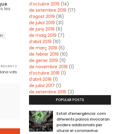
que
d’octubre 2019
(14)
s les
de setembre 2019
(17)
d’agost 2019
(16)
de juliol 2019
(31)
de juny 2019
(6)
de maig 2019
(7)
um
d’abril 2019
(10)
de març 2019
(5)
de febrer 2019
(10)
de gener 2019
(11)
 RECENT
de novembre 2018
(1)
dona vots
d’octubre 2018
(1)
d’abril 2018
(1)
de juliol 2017
(1)
de setembre 2016
(2)
POPULAR POSTS
Estat d’emergència: com
diferents països invocaran
poders addicionals per
aturar el coronavirus