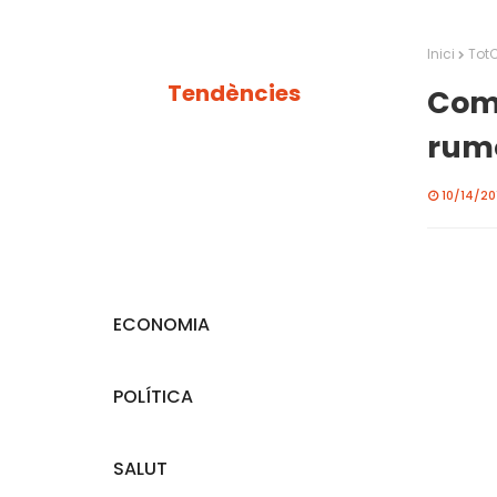
Inici
Tot
Tendències
Com 
rumo
10/14/201
ECONOMIA
POLÍTICA
SALUT