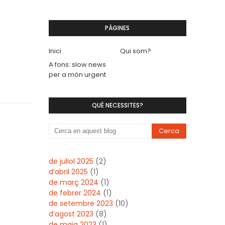
PÀGINES
Inici
Qui som?
A fons: slow news
per a món urgent
QUÈ NECESSITES?
de juliol 2025
(2)
d’abril 2025
(1)
de març 2024
(1)
de febrer 2024
(1)
de setembre 2023
(10)
d’agost 2023
(8)
de maig 2023
(1)