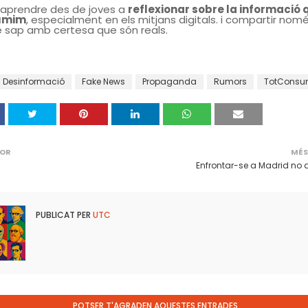
'aprendre des de joves a
reflexionar sobre la informació 
umim
, especialment en els mitjans digitals. i compartir nomé
 sap amb certesa que són reals.
Desinformació
Fake News
Propaganda
Rumors
TotCons
IOR
MÉS
Enfrontar-se a Madrid no 
PUBLICAT PER
UTC
POTSER T'AGRADEN AQUESTES ENTRADES