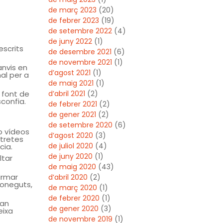
de març 2023
(20)
de febrer 2023
(19)
de setembre 2022
(4)
de juny 2022
(1)
escrits
de desembre 2021
(6)
de novembre 2021
(1)
anvis en
d’agost 2021
(1)
nal per a
de maig 2021
(1)
 font de
d’abril 2021
(2)
confia.
de febrer 2021
(2)
de gener 2021
(2)
de setembre 2020
(6)
o vídeos
d’agost 2020
(3)
tretes
de juliol 2020
(4)
cia.
de juny 2020
(1)
ltar
de maig 2020
(43)
irmar
d’abril 2020
(2)
coneguts,
de març 2020
(1)
de febrer 2020
(1)
tan
de gener 2020
(3)
eixa
de novembre 2019
(1)