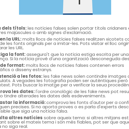
a
dels títols:
les notícies falses solen portar títols cridaners 
tres majúscules o amb signes d'exclamació.
 en la URL:
molts llocs de notícies falses realitzen xicotets c
de les fonts originals per a imitar-les. Pots visitar el lloc origi
ar les URL.
iga la font:
assegura't que la notícia estiga escrita per una
nça. Si la notícia prové d'una organització desconeguda des
 de format:
molts llocs de notícies falses contenen errors
àfics o disseny estranys.
tenció a les fotos:
les fake news solen contindre imatges 
lats. A vegades les fotografia poden ser autèntiques però 
text. Pots buscar la imatge per a verificar la seua procedèn
ova les dates:
l'ordre cronològic de les fake news pot resu
ic o tindre alterades les dates dels esdeveniments.
astar la informació:
comprova les fonts d'autor per a conf
guen precises. Si no aporta proves o es parla d'experts des
sible que siga una notícia falsa.
lta altres notícies
sobre aqueix tema: si altres mitjans es
ant sobre el mateix tema i són més fiables, pot ser que aqu
 no siga real.