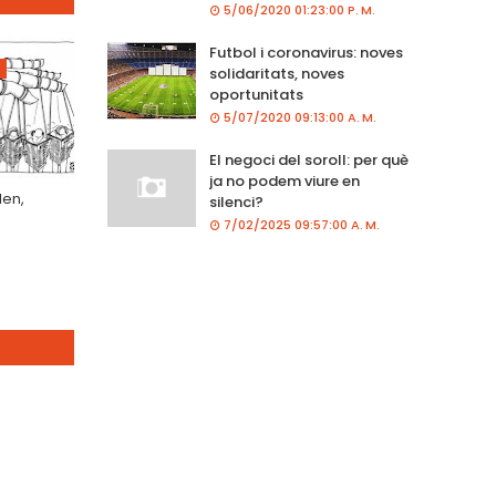
5/06/2020 01:23:00 P. M.
Futbol i coronavirus: noves
solidaritats, noves
oportunitats
5/07/2020 09:13:00 A. M.
El negoci del soroll: per què
ja no podem viure en
en,
silenci?
7/02/2025 09:57:00 A. M.