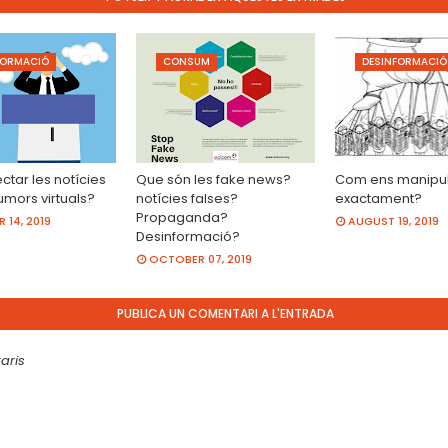
FORMACIÓ
CONSUM
DESINFORMACIÓ
tar les notícies
Que són les fake news?
Com ens manipul
umors virtuals?
notícies falses?
exactament?
Propaganda?
14, 2019
AUGUST 19, 2019
Desinformació?
OCTOBER 07, 2019
PUBLICA UN COMENTARI A L'ENTRADA
aris