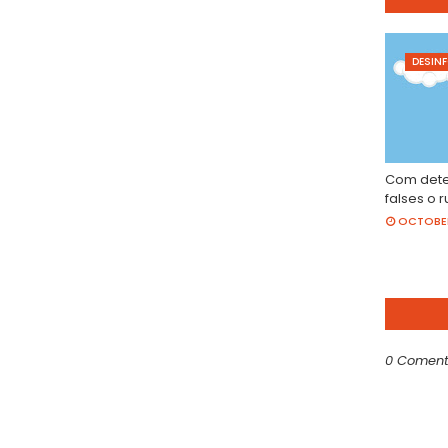
DESIN
Com detec
falses o r
OCTOBER 
0 Coment