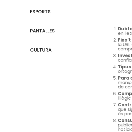
ESPORTS
Dubt
PANTALLES
en lle
Fixa't
la URL 
compar
CULTURA
Invest
confia
Tipus
ortogr
Para a
manipu
de con
Compr
il·lòg
Contr
que si
és pos
Consu
public
notícia