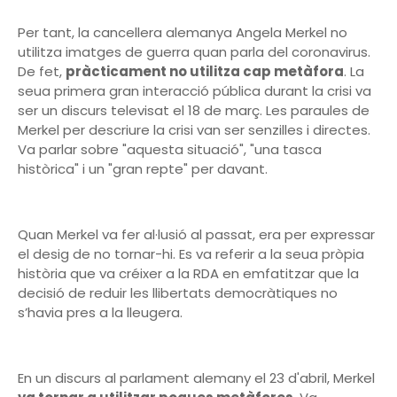
Per tant, la cancellera alemanya Angela Merkel no
utilitza imatges de guerra quan parla del coronavirus.
De fet,
pràcticament no utilitza cap metàfora
. La
seua primera gran interacció pública durant la crisi va
ser un discurs televisat el 18 de març. Les paraules de
Merkel per descriure la crisi van ser senzilles i directes.
Va parlar sobre "aquesta situació", "una tasca
històrica" ​​i un "gran repte" per davant.
Quan Merkel va fer al·lusió al passat, era per expressar
el desig de no tornar-hi. Es va referir a la seua pròpia
història que va créixer a la RDA en emfatitzar que la
decisió de reduir les llibertats democràtiques no
s’havia pres a la lleugera.
En un discurs al parlament alemany el 23 d'abril, Merkel