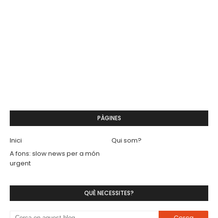
PÀGINES
Inici
Qui som?
A fons: slow news per a món
urgent
QUÈ NECESSITES?