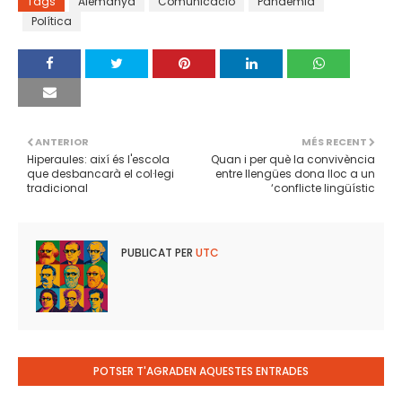
Tags
Alemanya
Comunicació
Pandèmia
Política
ANTERIOR
MÉS RECENT
Hiperaules: així és l'escola
Quan i per què la convivència
que desbancarà el col·legi
entre llengües dona lloc a un
tradicional
‘conflicte lingüístic
PUBLICAT PER
UTC
POTSER T'AGRADEN AQUESTES ENTRADES