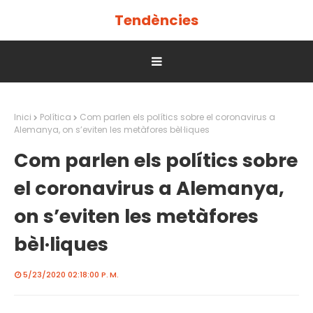
Tendències
Inici
Política
Com parlen els polítics sobre el coronavirus a
Alemanya, on s’eviten les metàfores bèl·liques
Com parlen els polítics sobre
el coronavirus a Alemanya,
on s’eviten les metàfores
bèl·liques
5/23/2020 02:18:00 P. M.