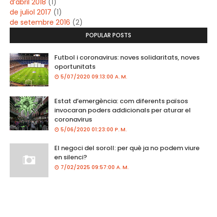
d’abril 2018
(1)
de juliol 2017
(1)
de setembre 2016
(2)
POPULAR POSTS
Futbol i coronavirus: noves solidaritats, noves
oportunitats
5/07/2020 09:13:00 A. M.
Estat d’emergència: com diferents països
invocaran poders addicionals per aturar el
coronavirus
5/06/2020 01:23:00 P. M.
El negoci del soroll: per què ja no podem viure
en silenci?
7/02/2025 09:57:00 A. M.