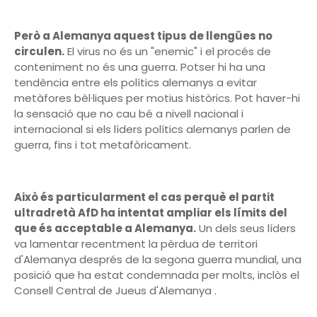
Però a Alemanya aquest tipus de llengües no
circulen.
El virus no és un "enemic" i el procés de
conteniment no és una guerra. Potser hi ha una
tendència entre els polítics alemanys a evitar
metàfores bèl·liques per motius històrics. Pot haver-hi
la sensació que no cau bé a nivell nacional i
internacional si els líders polítics alemanys parlen de
guerra, fins i tot metafòricament.
Això és particularment el cas perquè el partit
ultradretà AfD ha intentat ampliar els límits del
que és acceptable a Alemanya.
Un dels seus líders
va lamentar recentment la pèrdua de territori
d'Alemanya després de la segona guerra mundial, una
posició que ha estat condemnada per molts, inclòs el
Consell Central de Jueus d'Alemanya .