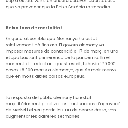
cap a estats veïns on encara estaven oberts, cosa
que va provocar que la Baixa Saxònia retrocedíra.
Baixa taxa de mortalitat
En general, sembla que Alemanya ha estat
relativament bé fins ara. El govern alemany va
imposar mesures de contenció el 17 de març, en una
etapa bastant primerenca de la pandèmia. En el
moment de redactar aquest escrit, hi havia 179.000
casos i 8.300 morts a Alemanya, que és molt menys
que en molts altres països europeus.
La resposta del públic alemany ha estat
majoritàriament positiva. Les puntuacions d’aprovació
de Merkel i el seu partit, la CDU de centre dreta, van
augmentar les darreres setmanes .