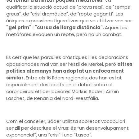
va tornar a utilitzar poques metàfores
. Va
qualificar la situació actual de "prova real", de "temps
greus", de "crisi dramàtica", de "repte gegantí". Les
úniques expressions figuratives que va utilitzar van ser
"gel prim"
i
"cursa de llarga distància".
Aquestes
metàfores evoquen un repte, però no un combat.
És cert que les paraules dràstiques i les declaracions
apassionades mai van ser l’estil de Merkel, però
altres
polítics alemanys han adoptat un enfocament
similar.
Entre els 16 líders regionals, dos han estat
especialment destacats en el debat sobre el
coronavirus: el líder bavarès Markus Söder i Armin
Laschet, de Renània del Nord-Westfàlia.
Com el canceller, Söder utilitza sobretot vocabulari
senzill per descriure el virus: és “un desenvolupament
exponencial”, una “crisi” i una “tasca”.