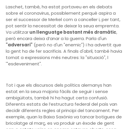
Laschet, també, ha estat portaveu en els debats
sobre el coronavirus, possiblement perquè aspira a
ser el successor de Merkel com a canceller i, per tant,
pot sentir la necessitat de deixar la seua empremta.
Va utilitzar
un llenguatge bastant més dramàtic
,
però encara deixa d’anar a la guerra. Parla d'un
"adversari"
(però no d'un "enemic") i ha advertit que
la gent ha de fer sacrificis. A finals d'abril, també havia
tornat a expressions més neutres: la "situació", l
'"esdeveniment".
Tot i que els discursos dels polítics alemanys han
estat en la seua majoria fàcils de seguir i sense
ambigüitats, també hi ha hagut certa confusió.
Diferents estats de l’estructura federal del país van
decidir diferents regles al principi del tancament. Per
exemple, quan la Baixa Saxònia va tancar botigues de
bricolatge al març, es va produir un èxode de gent