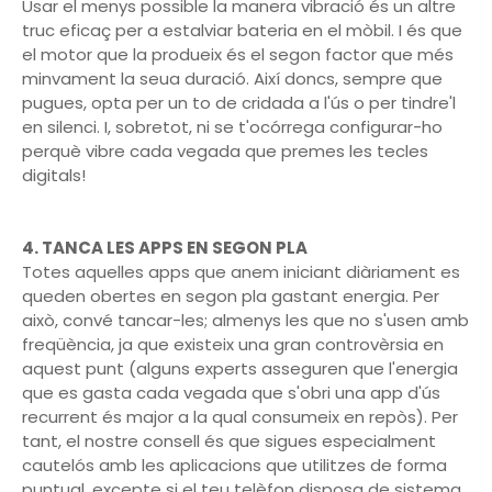
Usar el menys possible la manera vibració és un altre
truc eficaç per a estalviar bateria en el mòbil. I és que
el motor que la produeix és el segon factor que més
minvament la seua duració. Així doncs, sempre que
pugues, opta per un to de cridada a l'ús o per tindre'l
en silenci. I, sobretot, ni se t'ocórrega configurar-ho
perquè vibre cada vegada que premes les tecles
digitals!
4. TANCA LES APPS EN SEGON PLA
Totes aquelles apps que anem iniciant diàriament es
queden obertes en segon pla gastant energia. Per
això, convé tancar-les; almenys les que no s'usen amb
freqüència, ja que existeix una gran controvèrsia en
aquest punt (alguns experts asseguren que l'energia
que es gasta cada vegada que s'obri una app d'ús
recurrent és major a la qual consumeix en repòs). Per
tant, el nostre consell és que sigues especialment
cautelós amb les aplicacions que utilitzes de forma
puntual, excepte si el teu telèfon disposa de sistema