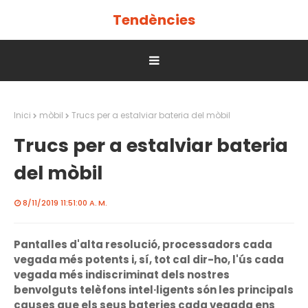
Tendències
Inici
mòbil
Trucs per a estalviar bateria del mòbil
Trucs per a estalviar bateria
del mòbil
8/11/2019 11:51:00 A. M.
Pantalles d'alta resolució, processadors cada
vegada més potents i, sí, tot cal dir-ho, l'ús cada
vegada més indiscriminat dels nostres
benvolguts telèfons intel·ligents són les principals
causes que els seus bateries cada vegada ens