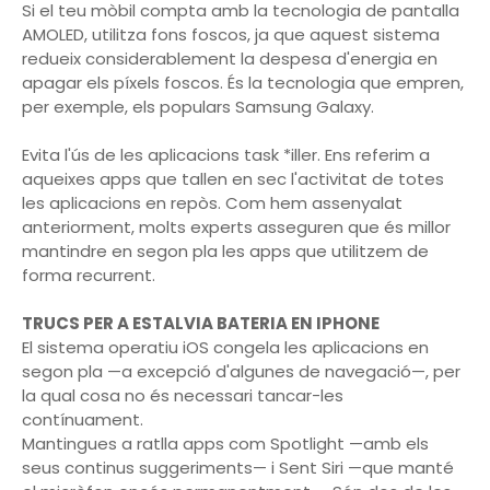
Si el teu mòbil compta amb la tecnologia de pantalla
AMOLED, utilitza fons foscos, ja que aquest sistema
redueix considerablement la despesa d'energia en
apagar els píxels foscos. És la tecnologia que empren,
per exemple, els populars Samsung Galaxy.
Evita l'ús de les aplicacions task *iller. Ens referim a
aqueixes apps que tallen en sec l'activitat de totes
les aplicacions en repòs. Com hem assenyalat
anteriorment, molts experts asseguren que és millor
mantindre en segon pla les apps que utilitzem de
forma recurrent.
TRUCS PER A ESTALVIA BATERIA EN IPHONE
El sistema operatiu iOS congela les aplicacions en
segon pla —a excepció d'algunes de navegació—, per
la qual cosa no és necessari tancar-les
contínuament.
Mantingues a ratlla apps com Spotlight —amb els
seus continus suggeriments— i Sent Siri —que manté