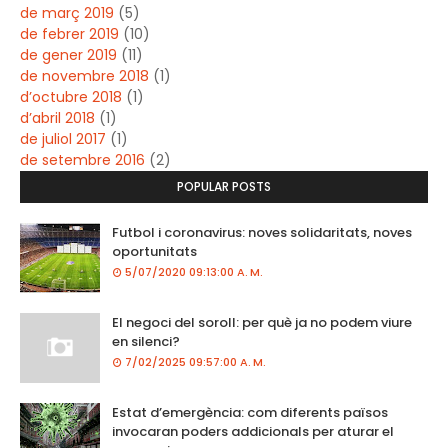
de març 2019
(5)
de febrer 2019
(10)
de gener 2019
(11)
de novembre 2018
(1)
d’octubre 2018
(1)
d’abril 2018
(1)
de juliol 2017
(1)
de setembre 2016
(2)
POPULAR POSTS
Futbol i coronavirus: noves solidaritats, noves
oportunitats
5/07/2020 09:13:00 A. M.
El negoci del soroll: per què ja no podem viure
en silenci?
7/02/2025 09:57:00 A. M.
Estat d’emergència: com diferents països
invocaran poders addicionals per aturar el