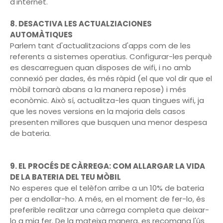
d'internet.
8. DESACTIVA LES ACTUALZIACIONES
AUTOMÀTIQUES
Parlem tant d'actualitzacions d'apps com de les
referents a sistemes operatius. Configurar-les perquè
es descarreguen quan disposes de wifi, i no amb
connexió per dades, és més ràpid (el que vol dir que el
mòbil tornarà abans a la manera repose) i més
econòmic. Això sí, actualitza-les quan tingues wifi, ja
que les noves versions en la majoria dels casos
presenten millores que busquen una menor despesa
de bateria.
9. EL PROCÉS DE CÀRREGA: COM ALLARGAR LA VIDA
DE LA BATERIA DEL TEU MÒBIL
No esperes que el telèfon arribe a un 10% de bateria
per a endollar-ho. A més, en el moment de fer-lo, és
preferible realitzar una càrrega completa que deixar-
lo a mig fer. De la mateixa manera, es recomana l'ús