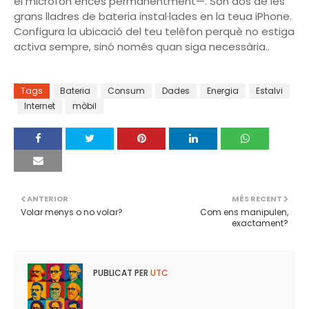
el micròfon encés permanentment—. Són dos de les
grans lladres de bateria instal·lades en la teua iPhone.
Configura la ubicació del teu telèfon perquè no estiga
activa sempre, sinó només quan siga necessària..
Tags
Bateria
Consum
Dades
Energia
Estalvi
Internet
mòbil
ANTERIOR
MÉS RECENT
Volar menys o no volar?
Com ens manipulen,
exactament?
PUBLICAT PER
UTC