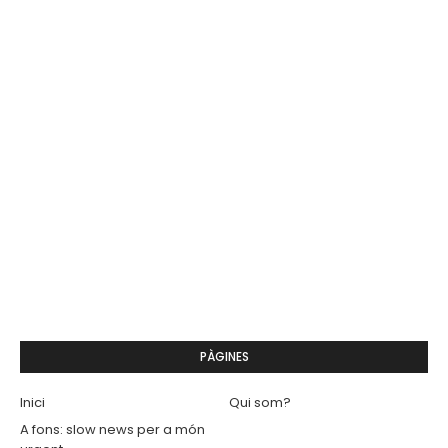
PÀGINES
Inici
Qui som?
A fons: slow news per a món