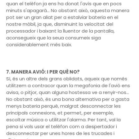
quan el telèfon ja ens ha donat l'avís que en pocs
minuts s'apagarà… No obstant això, aquesta manera
pot ser un gran aliat per a estalviar bateria en el
nostre mòbil, ja que, disminuint la velocitat del
processador i baixant la lluentor de la pantalla,
aconsegueix que la seua consumeix siga
considerablement més baix.
7. MANERA AVIÓ: I PER QUÈ NO?
Sí, és un altre dels grans oblidats, aqueix que només
utilitzem a contracor quan la megafonia de l'avió ens
avisa, o pitjor, quan alguna hostessa ve a renyir-nos…
No obstant això, és una bona alternativa per a gasta
menys bateria perquè, malgrat desconnectar les
principals connexions, et permet, per exemple,
escoltar música o utilitzar l'alarma. Per tant, val la
pena si vols usar el telèfon com a despertador i
desconnectar per unes hores de les trucades i