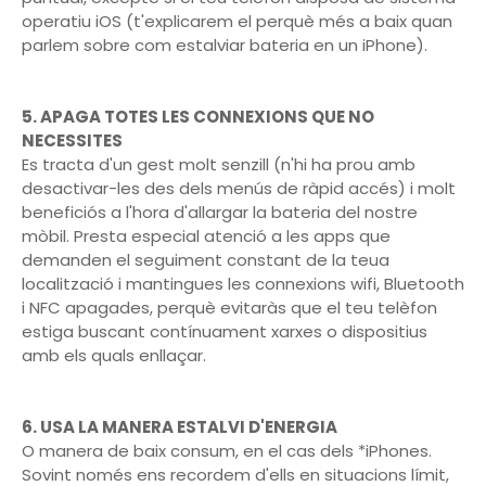
operatiu iOS (t'explicarem el perquè més a baix quan
parlem sobre com estalviar bateria en un iPhone).
5. APAGA TOTES LES CONNEXIONS QUE NO
NECESSITES
Es tracta d'un gest molt senzill (n'hi ha prou amb
desactivar-les des dels menús de ràpid accés) i molt
beneficiós a l'hora d'allargar la bateria del nostre
mòbil. Presta especial atenció a les apps que
demanden el seguiment constant de la teua
localització i mantingues les connexions wifi, Bluetooth
i NFC apagades, perquè evitaràs que el teu telèfon
estiga buscant contínuament xarxes o dispositius
amb els quals enllaçar.
6. USA LA MANERA ESTALVI D'ENERGIA
O manera de baix consum, en el cas dels *iPhones.
Sovint només ens recordem d'ells en situacions límit,