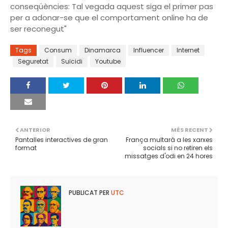
conseqüències: Tal vegada aquest siga el primer pas
per a adonar-se que el comportament online ha de
ser reconegut"
Tags
Consum
Dinamarca
Influencer
Internet
Seguretat
Suïcidi
Youtube
ANTERIOR
MÉS RECENT
Pantalles interactives de gran
França multarà a les xarxes
format
socials si no retiren els
missatges d'odi en 24 hores
PUBLICAT PER
UTC