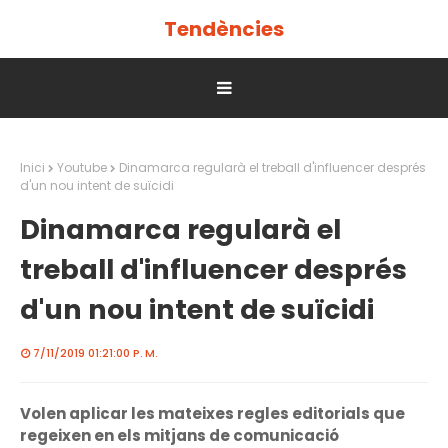
Tendències
Inici
Youtube
Dinamarca regularà el treball d'influencer després
d'un nou intent de suïcidi
Dinamarca regularà el
treball d'influencer després
d'un nou intent de suïcidi
7/11/2019 01:21:00 P. M.
Volen aplicar les mateixes regles editorials que
regeixen en els mitjans de comunicació