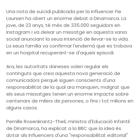
Una nota de suïcidi publicada per la influencer Fie
Laursen ha obert un enorme debat a Dinamarca. La
jove, de 23 anys, té més de 335.000 seguidors en
Instagram i va deixar un missatge en aquesta xarxa
social anunciant la seua intenció de llevar-se la vida.
La seua família va confirmar l'endemà que es trobava
en un hospital recuperant-se d'aqueix episodi.
Ara, les autoritats daneses volen regular els
continguts que crea aquesta nova generació de
comunicadors perquè siguen conscients d'una
responsabilitat de la qual ara manquen, malgrat que
els seus missatges tenen un enorme impacte sobre
centenars de milers de persones, o fins i tot milions en
alguns casos.
Pernille Rosenkrantz-Theil, ministra d'Educació Infantil
de Dinamarca, ha explicat a la BBC que la idea és
dotar als influencers d'una "responsabilitat editorial"