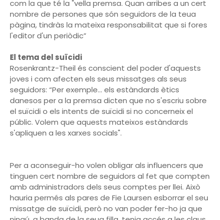
com la que té la "vella premsa. Quan arribes a un cert
nombre de persones que són seguidors de la teua
pàgina, tindràs la mateixa responsabilitat que si fores
l'editor d'un periòdic”
El tema del suïcidi
Rosenkrantz-Theil és conscient del poder d'aquests
joves i com afecten els seus missatges als seus
seguidors: “Per exemple... els estàndards ètics
danesos per a la premsa dicten que no s'escriu sobre
el suïcidi o els intents de suïcidi si no concerneix el
públic. Volem que aquests mateixos estàndards
s'apliquen a les xarxes socials".
Per a aconseguir-ho volen obligar als influencers que
tinguen cert nombre de seguidors al fet que compten
amb administradors dels seus comptes per llei. Això
hauria permés als pares de Fie Laursen esborrar el seu
missatge de suïcidi, però no van poder fer-ho ja que
ningú, a banda de la seua filla, tenia accés a les claus