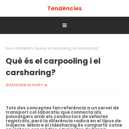
Tendències
Inici
Mobilitat
Què és el carpooling i el carsharing?
Què és el carpooling i el
carsharing?
6/03/2019 02:13:00 P. M.
Tots dos conceptes fan referència a un servei de
transport col·laboratiu que connecta als
passatgers amb els conductors de vehicles
registrats, però la diferència radica en el tipus de
trajecte. Mentre el ridesharing és compartir cotxe