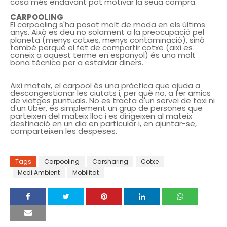
cosa més endavant pot motivar la seua compra.
CARPOOLING
El carpooling s'ha posat molt de moda en els últims
anys. Això es deu no solament a la preocupació pel
planeta (menys cotxes, menys contaminació), sinó
també perquè el fet de compartir cotxe (així es
coneix a aquest terme en espanyol) és una molt
bona tècnica per a estalviar diners.
Així mateix, el carpool és una pràctica que ajuda a
descongestionar les ciutats i, per què no, a fer amics
de viatges puntuals. No es tracta d'un servei de taxi ni
d'un Uber, és simplement un grup de persones que
parteixen del mateix lloc i es dirigeixen al mateix
destinació en un dia en particular i, en ajuntar-se,
comparteixen les despeses.
Tags
Carpooling
Carsharing
Cotxe
Medi Ambient
Mobilitat