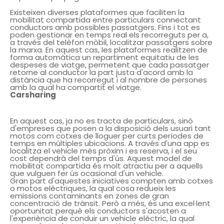
Existeixen diverses plataformes que faciliten la
mobilitat compartida entre particulars connectant
conductors amb possibles passatgers. Fins i tot es
poden gestionar en temps real els recorreguts per a,
a través del telèfon mòbil, localitzar passatgers sobre
la marxa. En aquest cas, les plataformes realitzen de
forma automàtica un repartiment equitatiu de les
despeses de viatge, permetent que cada passatger
retorne al conductor la part justa d'acord amb la
distància que ha recorregut i al nombre de persones
amb la qual ha compartit el viatge.
Carsharing
En aquest cas, ja no es tracta de particulars, sinó
d'empreses que posen a la disposició dels usuari tant
motos com cotxes de lloguer per curts períodes de
temps en múltiples ubicacions. A través d'una app es
localitza el vehicle més pròxim i es reserva, i el seu
cost dependrà del temps d'ús. Aquest model de
mobilitat compartida és molt atractiu per a aquells
que vulguen fer ús ocasional d'un vehicle.
Gran part d'aquestes iniciatives compten amb cotxes
o motos elèctriques, la qual cosa redueix les
emissions contaminants en zones de gran
concentració de trànsit. Però a més, és una excel·lent
oportunitat perquè els conductors s'acosten a
l'experiència de conduir un vehicle elèctric, la qual