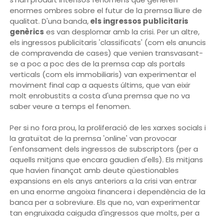
enormes ombres sobre el futur de la premsa lliure de
qualitat. D'una banda,
els ingressos publicitaris
genèrics
es van desplomar amb la crisi. Per un altre,
els ingressos publicitaris 'classificats' (com els anuncis
de compravenda de cases) que venien transvasant-
se a poc a poc des de la premsa cap als portals
verticals (com els immobiliaris) van experimentar el
moviment final cap a aquests últims, que van eixir
molt enrobustits a costa d'una premsa que no va
saber veure a temps el fenomen.
Per si no fora prou, la proliferació de les xarxes socials i
la gratuïtat de la premsa 'online' van provocar
l'enfonsament dels ingressos de subscriptors (per a
aquells mitjans que encara gaudien d'ells). Els mitjans
que havien finançat amb deute qüestionables
expansions en els anys anteriors a la crisi van entrar
en una enorme angoixa financera i dependència de la
banca per a sobreviure. Els que no, van experimentar
tan engruixada caiguda d'ingressos que molts, per a