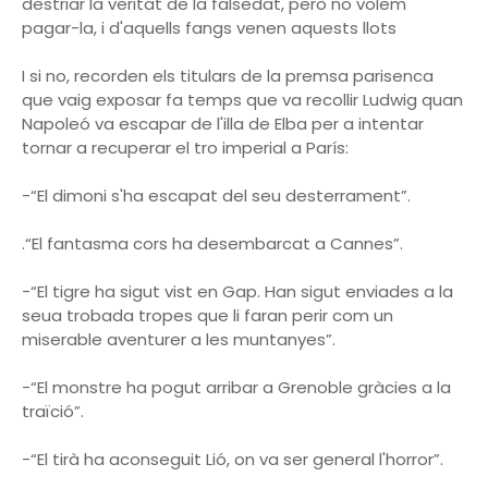
destriar la veritat de la falsedat, però no volem
pagar-la, i d'aquells fangs venen aquests llots
I si no, recorden els titulars de la premsa parisenca
que vaig exposar fa temps que va recollir Ludwig quan
Napoleó va escapar de l'illa de Elba per a intentar
tornar a recuperar el tro imperial a París:
-“El dimoni s'ha escapat del seu desterrament”.
.“El fantasma cors ha desembarcat a Cannes”.
-“El tigre ha sigut vist en Gap. Han sigut enviades a la
seua trobada tropes que li faran perir com un
miserable aventurer a les muntanyes”.
-“El monstre ha pogut arribar a Grenoble gràcies a la
traïció”.
-“El tirà ha aconseguit Lió, on va ser general l'horror”.