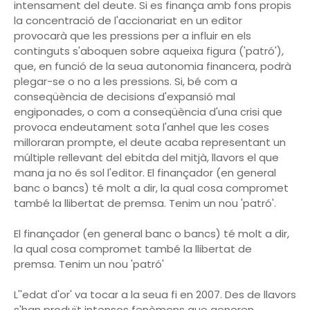
intensament del deute. Si es finança amb fons propis
la concentració de l'accionariat en un editor
provocarà que les pressions per a influir en els
continguts s'aboquen sobre aqueixa figura ('patró'),
que, en funció de la seua autonomia financera, podrà
plegar-se o no a les pressions. Si, bé com a
conseqüència de decisions d'expansió mal
engiponades, o com a conseqüència d'una crisi que
provoca endeutament sota l'anhel que les coses
milloraran prompte, el deute acaba representant un
múltiple rellevant del ebitda del mitjà, llavors el que
mana ja no és sol l'editor. El finançador (en general
banc o bancs) té molt a dir, la qual cosa compromet
també la llibertat de premsa. Tenim un nou 'patró'.
El finançador (en general banc o bancs) té molt a dir,
la qual cosa compromet també la llibertat de
premsa. Tenim un nou 'patró'
L''edat d'or' va tocar a la seua fi en 2007. Des de llavors
s'han produït intensos fenòmens que generen