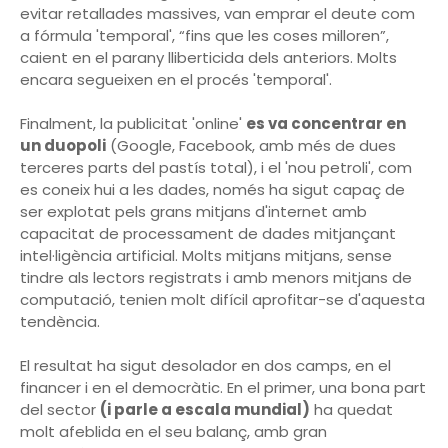
evitar retallades massives, van emprar el deute com
a fórmula 'temporal', “fins que les coses milloren”,
caient en el parany lliberticida dels anteriors. Molts
encara segueixen en el procés 'temporal'.
Finalment, la publicitat 'online'
es va concentrar en
un duopoli
(Google, Facebook, amb més de dues
terceres parts del pastís total), i el 'nou petroli', com
es coneix hui a les dades, només ha sigut capaç de
ser explotat pels grans mitjans d'internet amb
capacitat de processament de dades mitjançant
intel·ligència artificial. Molts mitjans mitjans, sense
tindre als lectors registrats i amb menors mitjans de
computació, tenien molt difícil aprofitar-se d'aquesta
tendència.
El resultat ha sigut desolador en dos camps, en el
financer i en el democràtic. En el primer, una bona part
del sector
(i parle a escala mundial)
ha quedat
molt afeblida en el seu balanç, amb gran