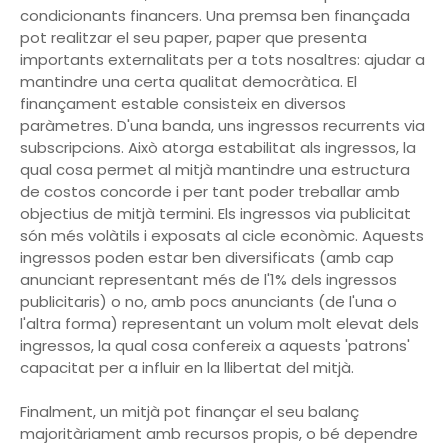
condicionants financers. Una premsa ben finançada
pot realitzar el seu paper, paper que presenta
importants externalitats per a tots nosaltres: ajudar a
mantindre una certa qualitat democràtica. El
finançament estable consisteix en diversos
paràmetres. D'una banda, uns ingressos recurrents via
subscripcions. Això atorga estabilitat als ingressos, la
qual cosa permet al mitjà mantindre una estructura
de costos concorde i per tant poder treballar amb
objectius de mitjà termini. Els ingressos via publicitat
són més volàtils i exposats al cicle econòmic. Aquests
ingressos poden estar ben diversificats (amb cap
anunciant representant més de l'1% dels ingressos
publicitaris) o no, amb pocs anunciants (de l'una o
l'altra forma) representant un volum molt elevat dels
ingressos, la qual cosa confereix a aquests 'patrons'
capacitat per a influir en la llibertat del mitjà.
Finalment, un mitjà pot finançar el seu balanç
majoritàriament amb recursos propis, o bé dependre