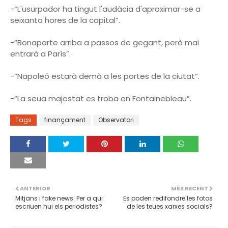
-“L'usurpador ha tingut l'audàcia d'aproximar-se a
seixanta hores de la capital”.
-“Bonaparte arriba a passos de gegant, però mai
entrarà a París”.
-“Napoleó estarà demà a les portes de la ciutat”.
-“La seua majestat es troba en Fontainebleau”.
Tags
finançament
Observatori
ANTERIOR
MÉS RECENT
Mitjans i fake news: Per a qui
Es poden redifondre les fotos
escriuen hui els periodistes?
de les teues xarxes socials?