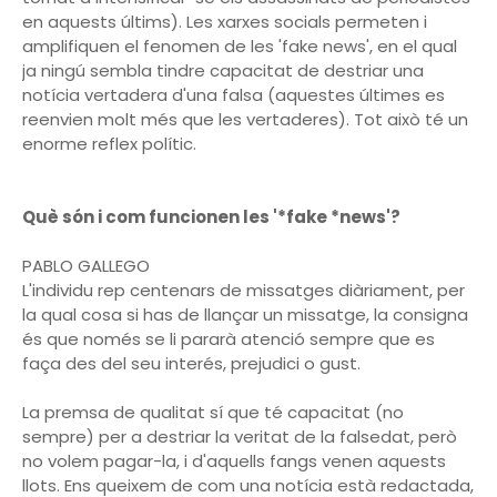
en aquests últims). Les xarxes socials permeten i
amplifiquen el fenomen de les 'fake news', en el qual
ja ningú sembla tindre capacitat de destriar una
notícia vertadera d'una falsa (aquestes últimes es
reenvien molt més que les vertaderes). Tot això té un
enorme reflex polític.
Què són i com funcionen les '*fake *news'?
PABLO GALLEGO
L'individu rep centenars de missatges diàriament, per
la qual cosa si has de llançar un missatge, la consigna
és que només se li pararà atenció sempre que es
faça des del seu interés, prejudici o gust.
La premsa de qualitat sí que té capacitat (no
sempre) per a destriar la veritat de la falsedat, però
no volem pagar-la, i d'aquells fangs venen aquests
llots. Ens queixem de com una notícia està redactada,