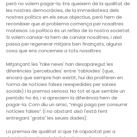
però no volem pagar-la. Ens queixem de la qualitat de
les nostres democràcies, de la immediatesa dels
nostres polítics en els seus objectius, però hem de
reconéixer que el problema comença per nosaltres
mateixos. La política és un reflex de la nostra societat.
Si volem canviar-la hem de canviar nosaltres, i això
passa per regenerar mitjans ben finançats, alguna
cosa que ens concerneix a tots nosaltres.
Mitjançant les 'fake news' han desaparegut les
diferències 'percebudes' entre 'tabloides' (que,
encara que sempre han existit, hui dia proliferen en
forma de notícies falses reexpedides per xarxes
socials) i la premsa seriosa. No tot el que semble un
periòdic ho és, i si apreciem la diferència hem de
pagar-la. Com diu un amic, “ningú paga per consumir
notícies falses” (i no obstant això l'està fent
entregant 'gratis' les seues dades).
La premsa de qualitat sí que té capacitat per a