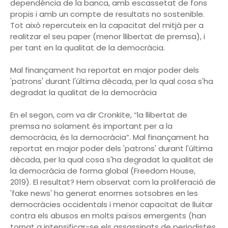
dependència de la banca, amb escassetat de fons
propis i amb un compte de resultats no sostenible.
Tot això repercuteix en la capacitat del mitjà per a
realitzar el seu paper (menor llibertat de premsa), i
per tant en la qualitat de la democràcia.
Mal finançament ha reportat en major poder dels
'patrons' durant l'última dècada, per la qual cosa s'ha
degradat la qualitat de la democràcia
En el segon, com va dir Cronkite, “la llibertat de
premsa no solament és important per a la
democràcia, és la democràcia”. Mal finançament ha
reportat en major poder dels 'patrons' durant l'última
dècada, per la qual cosa s'ha degradat la qualitat de
la democràcia de forma global (Freedom House,
2019). El resultat? Hem observat com la proliferació de
'fake news' ha generat enormes sotsobres en les
democràcies occidentals i menor capacitat de lluitar
contra els abusos en molts països emergents (han
tornat a intensificar-se els assassinats de periodistes