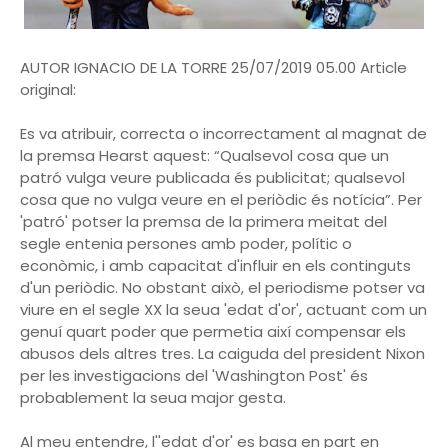
AUTOR IGNACIO DE LA TORRE 25/07/2019 05.00 Article
original:
Es va atribuir, correcta o incorrectament al magnat de
la premsa Hearst aquest: “Qualsevol cosa que un
patró vulga veure publicada és publicitat; qualsevol
cosa que no vulga veure en el periòdic és notícia”. Per
'patró' potser la premsa de la primera meitat del
segle entenia persones amb poder, polític o
econòmic, i amb capacitat d'influir en els continguts
d'un periòdic. No obstant això, el periodisme potser va
viure en el segle XX la seua 'edat d'or', actuant com un
genuí quart poder que permetia així compensar els
abusos dels altres tres. La caiguda del president Nixon
per les investigacions del 'Washington Post' és
probablement la seua major gesta.
Al meu entendre, l''edat d'or' es basa en part en