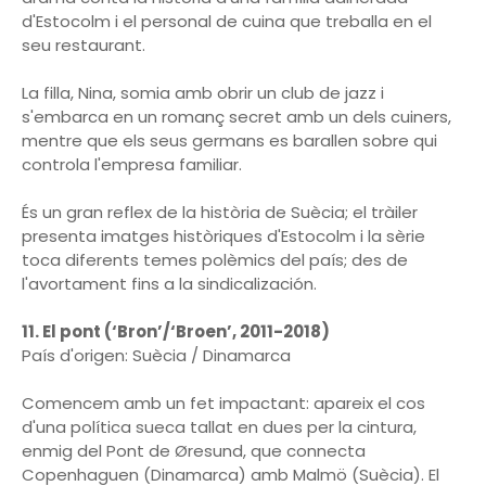
d'Estocolm i el personal de cuina que treballa en el
seu restaurant.
La filla, Nina, somia amb obrir un club de jazz i
s'embarca en un romanç secret amb un dels cuiners,
mentre que els seus germans es barallen sobre qui
controla l'empresa familiar.
És un gran reflex de la història de Suècia; el tràiler
presenta imatges històriques d'Estocolm i la sèrie
toca diferents temes polèmics del país; des de
l'avortament fins a la sindicalización.
11. El pont (‘Bron’/‘Broen’, 2011-2018)
País d'origen: Suècia / Dinamarca
Comencem amb un fet impactant: apareix el cos
d'una política sueca tallat en dues per la cintura,
enmig del Pont de Øresund, que connecta
Copenhaguen (Dinamarca) amb Malmö (Suècia). El