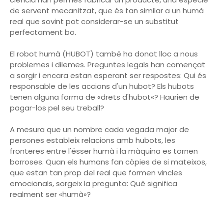
de servent mecanitzat, que és tan similar a un humà
real que sovint pot considerar-se un substitut
perfectament bo.
El robot humà (HUBOT) també ha donat lloc a nous
problemes i dilemes. Preguntes legals han començat
a sorgir i encara estan esperant ser respostes: Qui és
responsable de les accions d'un hubot? Els hubots
tenen alguna forma de «drets d'hubot«? Haurien de
pagar-los pel seu treball?
A mesura que un nombre cada vegada major de
persones estableix relacions amb hubots, les
fronteres entre l'ésser humà i la màquina es tornen
borroses. Quan els humans fan còpies de si mateixos,
que estan tan prop del real que formen vincles
emocionals, sorgeix la pregunta: Què significa
realment ser «humà»?