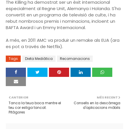
The Killing ha demostrat ser un èxit internacional
especialment al Regne Unit, Alemanya i Holanda. S'ha
convertit en un programa de televisió de culte, i ha
rebut nombrosos premis i nominacions, incloent un
BAFTA Award i un Emmy Internacional.
A més, en 2011 AMC va produir un remake als EUA (ara
es pot a través de Netflix).
Tags
Dieta Mediàtica
Recomanacions
ANTERIOR
MÉS RECENT
Tanca la teua boca mentre el
Consells en la descàrrega
teu cor estiga tancat.
d'aplicacions mòbils
Pitàgores