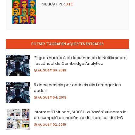
PUBLICAT PER
UTC
POTSER T'AGRADEN AQUESTES ENTRADES
‘El gran hackeo’, el documental de Netflix sobre
l'escàndol de Cambridge Analytica
AUGUST 09, 2019
5 documentals per obrir els ulls i amagar les
dades
AUGUST 04, 2019
Informe: ‘El Mundo’, ‘ABC’ i ‘La Razón’ vulneren la
presumpció d'innocència dels presos del 1-O
AUGUST 02, 2019