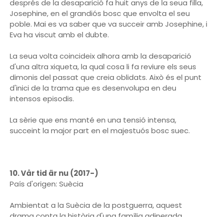
després de la desaparició fa huit anys de la seua filla,
Josephine, en el grandiós bosc que envolta el seu
poble. Mai es va saber que va succeir amb Josephine, i
Eva ha viscut amb el dubte.
La seua volta coincideix alhora amb la desaparició
d'una altra xiqueta, la qual cosa li fa reviure els seus
dimonis del passat que creia oblidats. Això és el punt
d'inici de la trama que es desenvolupa en deu
intensos episodis.
La sèrie que ens manté en una tensió intensa,
succeint la major part en el majestuós bosc suec.
10. Vår tid är nu (2017-)
País d'origen: Suècia
Ambientat a la Suècia de la postguerra, aquest
drama conta la història d'una família adinerada