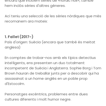
encara que incloem sèries de «nordic noir«, també
hem inclòs sèries d'altres gèneres.
Ací teniu una selecció de les sèries nòrdiques que més
recomanem ara mateix:
1. Fallet (2017-)
País d'origen: Suècia (encara que també és meitat
anglesa)
En comptes de trobar-nos amb els típics detectius
intel·ligents, ens presenten un duo totalment
incompetent de Suècia i Anglaterra. Sophie Borg i Tom
Brown hauran de treballar junts per a descobrir qui ha
assassinat a un home anglés en un poble prop
d'Estocolm.
Personatges excèntrics, problemes entre dues
cultures diferents i molt humor negre.