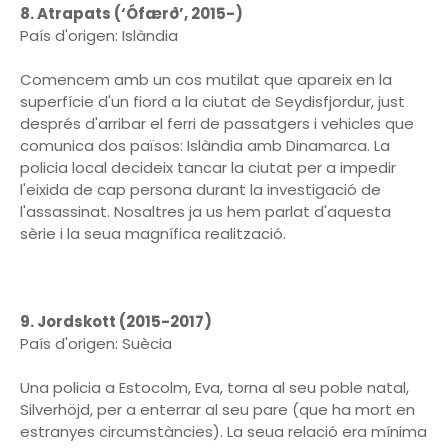
8. Atrapats (‘Ófærð’, 2015-)
País d'origen: Islàndia
Comencem amb un cos mutilat que apareix en la
superfície d'un fiord a la ciutat de Seydisfjordur, just
després d'arribar el ferri de passatgers i vehicles que
comunica dos països: Islàndia amb Dinamarca. La
policia local decideix tancar la ciutat per a impedir
l'eixida de cap persona durant la investigació de
l'assassinat. Nosaltres ja us hem parlat d'aquesta
sèrie i la seua magnífica realització.
9. Jordskott (2015-2017)
País d'origen: Suècia
Una policia a Estocolm, Eva, torna al seu poble natal,
Silverhöjd, per a enterrar al seu pare (que ha mort en
estranyes circumstàncies). La seua relació era mínima