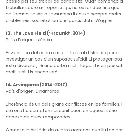
passió pel seu treball de periodista. Quan comença a
treballar sobre un reportatge, no es rendeix fins que
no l'acaba. La seua tossudesa li causa sempre molts
problemes, sobretot amb el policia John Wagner.
13. The Lava Field (‘Hraunið’, 2014)
País d'origen: Islàndia
Envien a un detectiu a un poble rural d'Islàndia per a
investigar un cas d'un suposat suïcidi. El protagonista
està divorciat, té una barba molt llarga i té un passat
molt trist. Us encantarà.
14. Arvingerne (2014-2017)
País d'origen: Dinamarca
L'herència és un dels grans conflictes en les famílies, i
així ens ho compten i escenifiquen en aquest sèrie
danesa de dues temporades.
Compte la història de quatre germans que lluiten per