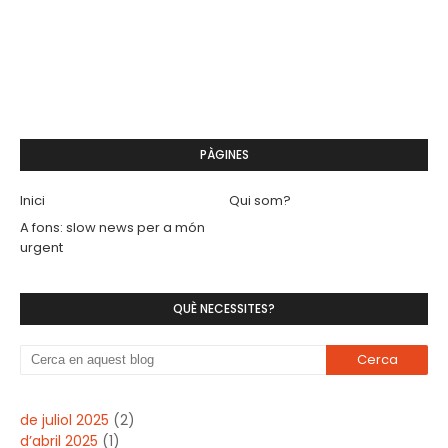
PÀGINES
Inici
Qui som?
A fons: slow news per a món
urgent
QUÈ NECESSITES?
de juliol 2025
(2)
d’abril 2025
(1)