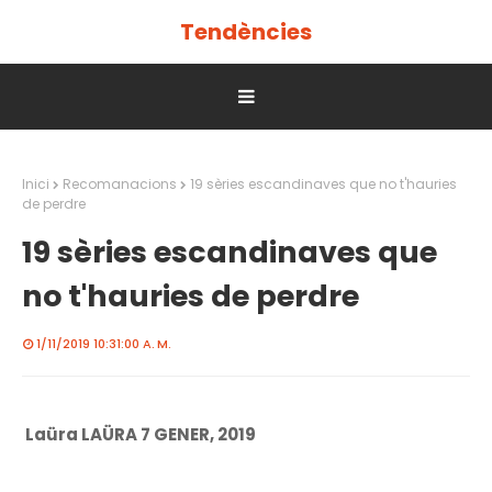
Tendències
Inici
Recomanacions
19 sèries escandinaves que no t'hauries
de perdre
19 sèries escandinaves que
no t'hauries de perdre
1/11/2019 10:31:00 A. M.
Laüra LAÜRA 7 GENER, 2019