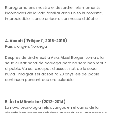
El programa ens mostra el desordre i els moments
incòmodes de la vida familiar amb un to humorístic,
impredictible i sense arribar a ser massa didàctic.
4. Absolt (‘Frikjent’, 2015-2016)
País d'origen: Noruega
Després de tindre èxit a Àsia, Aksel Borgen torna a la
seua ciutat natal de Noruega, però no serà ben rebut
al poble. Va ser exculpat d'assassinat de la seua
núvia, i malgrat ser absolt fa 20 anys, els del poble
continuen pensant que era culpable.
5. Åkta Människor (2012-2014)
La nova tecnologia i els avanços en el camp de la
ciència han permés fabricar un producte, una espècie