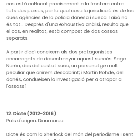
cos està col·locat precisament a la frontera entre
tots dos països, per la qual cosa la jurisdicció és de les
dues agències de la policia danesa i sueca. I això no
és tot… Després d'una exhaustiva anàlisi, resulta que
el cos, en realitat, està compost de dos cossos
separats.
A partir d'ací coneixem als dos protagonistes
encarregats de desentranyar aquest succés: Sage
Norén, des del costat suec, un personatge molt
peculiar que anirem descobrint; i Martin Rohde, del
danés, condueixen la investigació per a atrapar a
l'assassí.
12. Dicte (2012-2016)
País d'origen: Dinamarca
Dicte és com la Sherlock del món del periodisme i sent